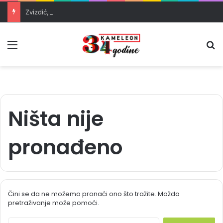
Zvizdić, Magazinović i Kojović traže poseban status za Memorijalni centar Srebrenica
Meni
Pr
Ništa nije
pronađeno
Čini se da ne možemo pronaći ono što tražite. Možda
pretraživanje može pomoći.
S