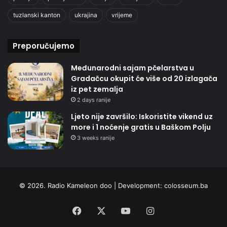
tuzlanski kanton
ukrajina
vrijeme
Preporučujemo
Međunarodni sajam pčelarstva u
Gradačcu okupit će više od 20 izlagača
iz pet zemalja
2 days ranije
Ljeto nije završilo: Iskoristite vikend uz
more i 1 noćenje gratis u Baškom Polju
3 weeks ranije
© 2026. Radio Kameleon doo | Development:
colosseum.ba
Facebook
X
YouTube
Instagram