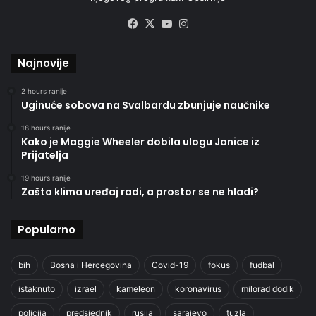
Facebook
X
YouTube
Instagram
Najnovije
2 hours ranije
Uginuće sobova na Svalbardu zbunjuje naučnike
18 hours ranije
Kako je Maggie Wheeler dobila ulogu Janice iz
Prijatelja
19 hours ranije
Zašto klima uređaj radi, a prostor se ne hladi?
Popularno
bih
Bosna i Hercegovina
Covid-19
fokus
fudbal
istaknuto
izrael
kameleon
koronavirus
milorad dodik
policija
predsjednik
rusija
sarajevo
tuzla