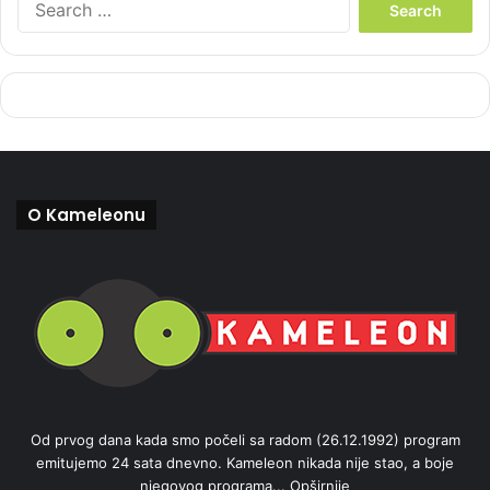
e
a
r
c
h
f
o
r
:
O Kameleonu
Od prvog dana kada smo počeli sa radom (26.12.1992) program
emitujemo 24 sata dnevno. Kameleon nikada nije stao, a boje
njegovog programa...
Opširnije