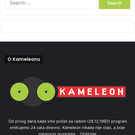
e
a
r
c
h
f
o
r
:
O Kameleonu
Od prvog dana kada smo počeli sa radom (26.12.1992) program
emitujemo 24 sata dnevno. Kameleon nikada nije stao, a boje
njegovog programa...
Opširnije