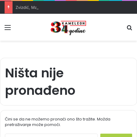
Zvizdić, Magazinović i Kojović traže poseban status za Memorijalni centar Srebrenica
Meni
Pr
Ništa nije
pronađeno
Čini se da ne možemo pronaći ono što tražite. Možda
pretraživanje može pomoći.
S