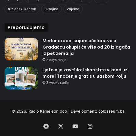
tuzlanski kanton
ukrajina
vrijeme
Preporučujemo
Međunarodni sajam pčelarstva u
Gradačcu okupit će više od 20 izlagača
iz pet zemalja
2 days ranije
Ljeto nije završilo: Iskoristite vikend uz
more i 1 noćenje gratis u Baškom Polju
3 weeks ranije
© 2026. Radio Kameleon doo | Development:
colosseum.ba
Facebook
X
YouTube
Instagram