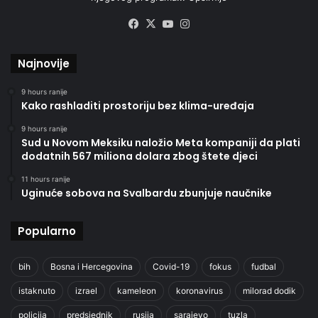
Facebook
X
YouTube
Instagram
Najnovije
9 hours ranije
Kako rashladiti prostoriju bez klima-uređaja
9 hours ranije
Sud u Novom Meksiku naložio Meta kompaniji da plati
dodatnih 567 miliona dolara zbog štete djeci
11 hours ranije
Uginuće sobova na Svalbardu zbunjuje naučnike
Popularno
bih
Bosna i Hercegovina
Covid-19
fokus
fudbal
istaknuto
izrael
kameleon
koronavirus
milorad dodik
policija
predsjednik
rusija
sarajevo
tuzla