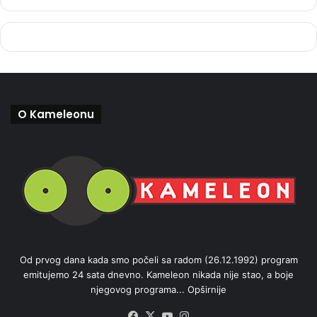
O Kameleonu
Od prvog dana kada smo počeli sa radom (26.12.1992) program
emitujemo 24 sata dnevno. Kameleon nikada nije stao, a boje
njegovog programa...
Opširnije
Facebook
X
YouTube
Instagram