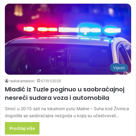
Vijesti
radiokameleon
07/01/2020
Mladić iz Tuzle poginuo u saobraćajnoj
nesreći sudara voza i automobila
Sinoć u 20:15 sati na lokalnom putu Maline – Suha kod Živinica
dogodila se saobraćajna nezgoda u kojoj su učestvovali…
Pročitaj više