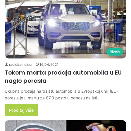
Biznis
radiokameleon
16/04/2021
Tokom marta prodaja automobila u EU
naglo porasla
Ukupna prodaja na tržištu automobila u Evropskoj uniji (EU)
porasla je u martu za 87,3 posto u odnosu na isti…
Pročitaj više