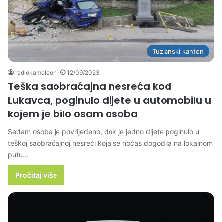
Tuzlanski kanton
radiokameleon
12/09/2023
Teška saobraćajna nesreća kod
Lukavca, poginulo dijete u automobilu u
kojem je bilo osam osoba
Sedam osoba je povrijeđeno, dok je jedno dijete poginulo u
teškoj saobraćajnoj nesreći koja se noćas dogodila na lokalnom
putu…
Pročitaj više