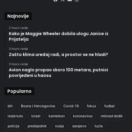
Najnovije
2 hours ranije
Kako je Maggie Wheeler dobila ulogu Janice iz
Prijatelja
3 hours ranije
Zašto klima uređaj radi, a prostor se ne hladi?
3 hours ranije
Avion naglo propao skoro 100 metara, putnici
povrijeđeni u haosu
Popularno
bih
Bosna i Hercegovina
Covid-19
fokus
fudbal
istaknuto
izrael
kameleon
koronavirus
milorad dodik
policija
predsjednik
rusija
sarajevo
tuzla