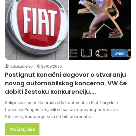
Svijet
radiokameleon
30/09/2020
Postignut konačni dogovor o stvaranju
novog automobilskog koncerna, VW će
dobiti žestoku konkurenciju….
Italijansko-američki proizvođač automobila Fiat Chrysler i
francuski Peugeot objavili su sastav upravnog odbora za
Stellantis, kompaniju koja će biti pokrenuta…
Pročitaj više