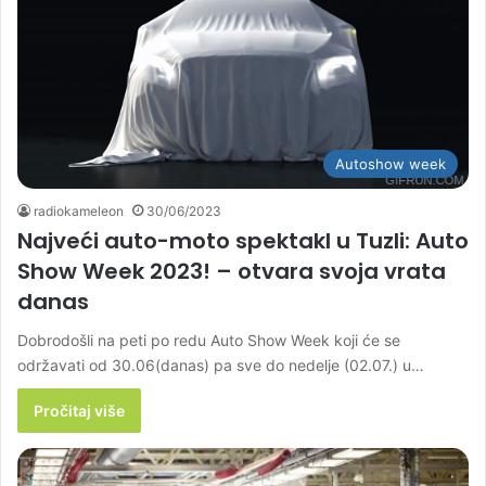
Autoshow week
radiokameleon
30/06/2023
Najveći auto-moto spektakl u Tuzli: Auto
Show Week 2023! – otvara svoja vrata
danas
Dobrodošli na peti po redu Auto Show Week koji će se
održavati od 30.06(danas) pa sve do nedelje (02.07.) u…
Pročitaj više