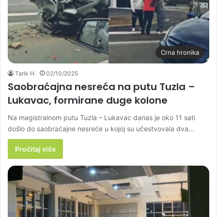
Crna hronika
Tarik H.
02/10/2025
Saobraćajna nesreća na putu Tuzla –
Lukavac, formirane duge kolone
Na magistralnom putu Tuzla – Lukavac danas je oko 11 sati
došlo do saobraćajne nesreće u kojoj su učestvovala dva…
Pročitaj više