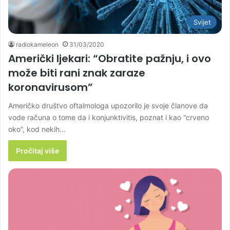
Svijet
radiokameleon
31/03/2020
Američki ljekari: “Obratite pažnju, i ovo
može biti rani znak zaraze
koronavirusom”
Američko društvo oftalmologa upozorilo je svoje članove da
vode računa o tome da i konjunktivitis, poznat i kao “crveno
oko”, kod nekih…
Pročitaj više