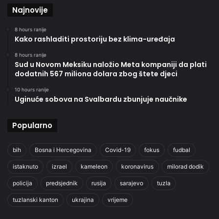
Najnovije
8 hours ranije
Kako rashladiti prostoriju bez klima-uređaja
8 hours ranije
Sud u Novom Meksiku naložio Meta kompaniji da plati
dodatnih 567 miliona dolara zbog štete djeci
10 hours ranije
Uginuće sobova na Svalbardu zbunjuje naučnike
Popularno
bih
Bosna i Hercegovina
Covid-19
fokus
fudbal
istaknuto
izrael
kameleon
koronavirus
milorad dodik
policija
predsjednik
rusija
sarajevo
tuzla
tuzlanski kanton
ukrajina
vrijeme