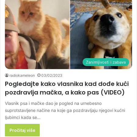
Zanimljivosti i zabava
radiokameleon
03/02/2023
Pogledajte kako vlasnika kad dođe kući
pozdravlja mačka, a kako pas (VIDEO)
Vlasnik psa i mačke dao je pogled na urnebesno
suprotstavljene načine na koje ga pozdravljaju njegovi kućni
ljubimci kada se…
Pročitaj više