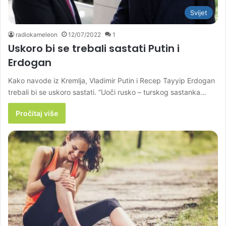
Svijet
radiokameleon
12/07/2022
1
Uskoro bi se trebali sastati Putin i
Erdogan
Kako navode iz Kremlja, Vladimir Putin i Recep Tayyip Erdogan
trebali bi se uskoro sastati. “Uoči rusko – turskog sastanka…
Pročitaj više