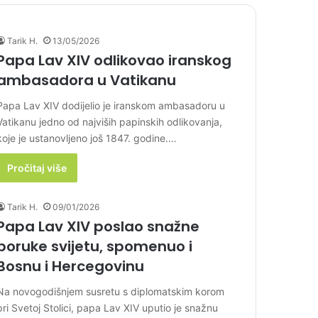
Tarik H.
13/05/2026
Papa Lav XIV odlikovao iranskog
ambasadora u Vatikanu
Papa Lav XIV dodijelio je iranskom ambasadoru u
Vatikanu jedno od najviših papinskih odlikovanja,
koje je ustanovljeno još 1847. godine.…
Pročitaj više
Tarik H.
09/01/2026
Papa Lav XIV poslao snažne
poruke svijetu, spomenuo i
Bosnu i Hercegovinu
Na novogodišnjem susretu s diplomatskim korom
pri Svetoj Stolici, papa Lav XIV uputio je snažnu