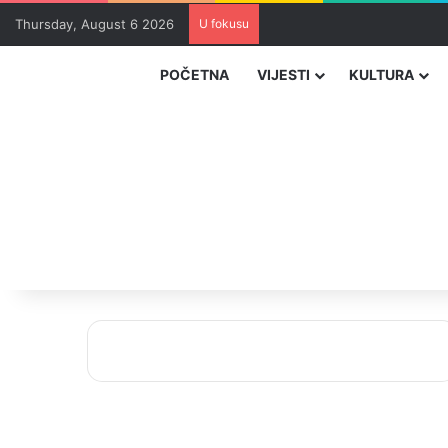
Thursday, August 6 2026
U fokusu
Uhapšeni organizatori krijum
POČETNA
VIJESTI
KULTURA