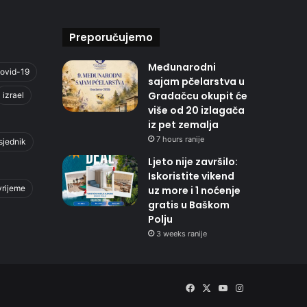
Preporučujemo
Međunarodni
ovid-19
sajam pčelarstva u
Gradačcu okupit će
izrael
više od 20 izlagača
iz pet zemalja
7 hours ranije
sjednik
Ljeto nije završilo:
Iskoristite vikend
vrijeme
uz more i 1 noćenje
gratis u Baškom
Polju
3 weeks ranije
Facebook
X
YouTube
Instagram