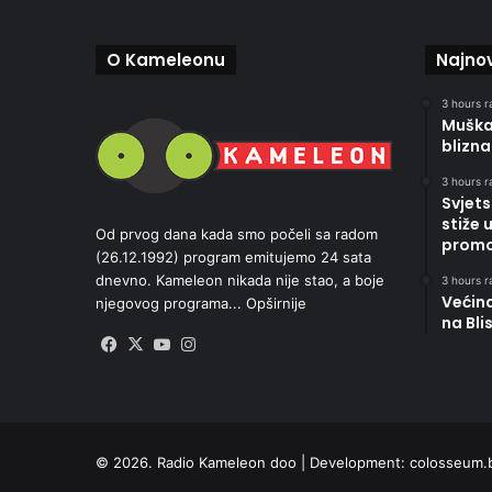
O Kameleonu
Najnov
3 hours r
Muškar
blizna
3 hours r
Svjets
stiže 
Od prvog dana kada smo počeli sa radom
promoc
(26.12.1992) program emitujemo 24 sata
dnevno. Kameleon nikada nije stao, a boje
3 hours r
Većin
njegovog programa...
Opširnije
na Bli
Facebook
X
YouTube
Instagram
© 2026. Radio Kameleon doo | Development:
colosseum.