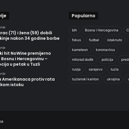
ije
Popularno
anije
bih
Bosna i Hercegovina
C
ac (71) i žena (59) dobili
kinje nakon 34 godine borbe
fokus
fudbal
istaknuto
anije
kameleon
koronavirus
ki hit NoWine premijerno
u Bosnu i Hercegovinu –
milorad dodik
policija
pred
ija u petak u Tuzli
rusija
sarajevo
tuzla
anije
a Amerikanaca protiv rata
tuzlanski kanton
ukrajina
skom istoku
ba