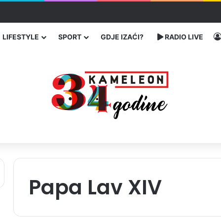
čarenja migranata preko BiH i Balkana
LIFESTYLE
SPORT
GDJE IZAĆI?
RADIO LIVE
Papa Lav XIV