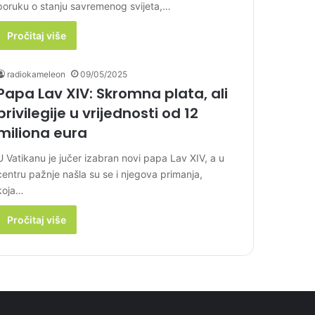
poruku o stanju savremenog svijeta,…
Pročitaj više
radiokameleon
09/05/2025
Papa Lav XIV: Skromna plata, ali
privilegije u vrijednosti od 12
miliona eura
U Vatikanu je jučer izabran novi papa Lav XIV, a u
centru pažnje našla su se i njegova primanja,
koja…
Pročitaj više