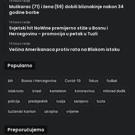
14 hours ranije
Muškarac (71) i žena (59) dobili bliznakinje nakon 34
godine borbe
14 hours ranije
Svjetski hit NoWine premijerno stiže u Bosnu i
Hercegovinu – promocija u petak u Tuzli
14 hours ranije
Većina Amerikanaca protiv rata na Bliskom istoku
Popularno
bih
Bosna i Hercegovina
Covid-19
fokus
fudbal
istaknuto
izrael
kameleon
koronavirus
milorad dodik
policija
predsjednik
rusija
sarajevo
tuzla
tuzlanski kanton
ukrajina
vrijeme
Preporučujemo