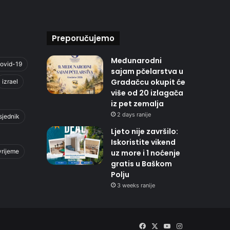
Preporučujemo
Međunarodni
ovid-19
sajam pčelarstva u
Gradačcu okupit će
izrael
više od 20 izlagača
iz pet zemalja
2 days ranije
sjednik
Ljeto nije završilo:
Iskoristite vikend
vrijeme
uz more i 1 noćenje
gratis u Baškom
Polju
3 weeks ranije
Facebook
X
YouTube
Instagram