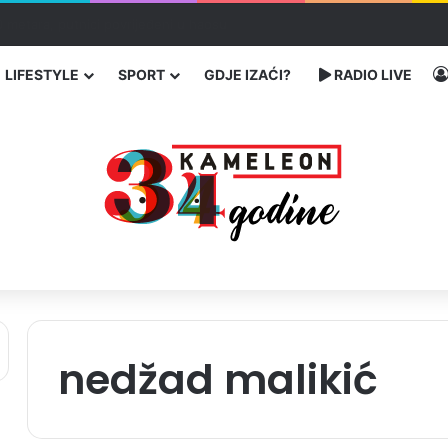
ć traže poseban status za Memorijalni centar Srebrenica
LIFESTYLE
SPORT
GDJE IZAĆI?
RADIO LIVE
nedžad malikić