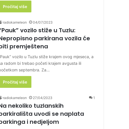
Pročitaj više
radiokameleon
04/07/2023
“Pauk” vozilo stiže u Tuzlu:
Nepropisno parkirana vozila će
biti premještena
“Pauk” vozilo u Tuzlu stiže krajem ovog mjeseca, a
sa radom bi trebao početi krajem avgusta ili
početkom septembra. Za…
Pročitaj više
radiokameleon
27/04/2023
1
Na nekoliko tuzlanskih
parkirališta uvodi se naplata
parkinga i nedjeljom