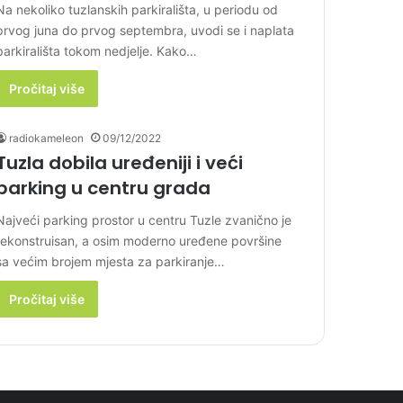
Na nekoliko tuzlanskih parkirališta, u periodu od
prvog juna do prvog septembra, uvodi se i naplata
parkirališta tokom nedjelje. Kako…
Pročitaj više
radiokameleon
09/12/2022
Tuzla dobila uređeniji i veći
parking u centru grada
Najveći parking prostor u centru Tuzle zvanično je
rekonstruisan, a osim moderno uređene površine
sa većim brojem mjesta za parkiranje…
Pročitaj više