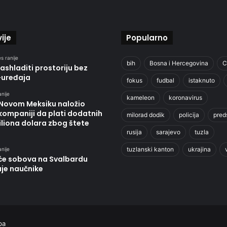
ije
Popularno
s ranije
bih
Bosna i Hercegovina
C
ashladiti prostoriju bez
-uređaja
fokus
fudbal
istaknuto
anije
kameleon
koronavirus
 Novom Meksiku naložio
kompaniji da plati dodatnih
milorad dodik
policija
pred
liona dolara zbog štete
rusija
sarajevo
tuzla
tuzlanski kanton
ukrajina
anije
će sobova na Svalbardu
uje naučnike
ba