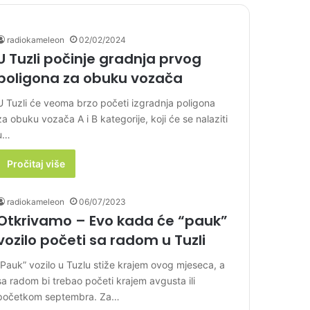
radiokameleon
02/02/2024
U Tuzli počinje gradnja prvog
poligona za obuku vozača
U Tuzli će veoma brzo početi izgradnja poligona
za obuku vozača A i B kategorije, koji će se nalaziti
u…
Pročitaj više
radiokameleon
06/07/2023
Otkrivamo – Evo kada će “pauk”
vozilo početi sa radom u Tuzli
“Pauk” vozilo u Tuzlu stiže krajem ovog mjeseca, a
sa radom bi trebao početi krajem avgusta ili
početkom septembra. Za…