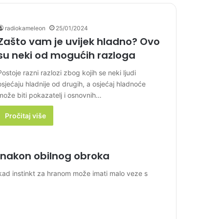
radiokameleon
25/01/2024
Zašto vam je uvijek hladno? Ovo
su neki od mogućih razloga
Postoje razni razlozi zbog kojih se neki ljudi
osjećaju hladnije od drugih, a osjećaj hladnoće
može biti pokazatelj i osnovnih…
Pročitaj više
i nakon obilnog obroka
ekad instinkt za hranom može imati malo veze s