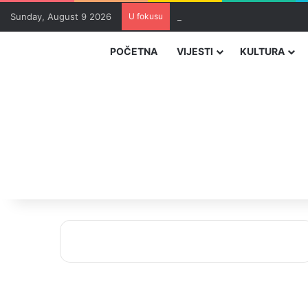
Sunday, August 9 2026
U fokusu
Zvizdić, Magazinović i Kojović
POČETNA
VIJESTI
KULTURA