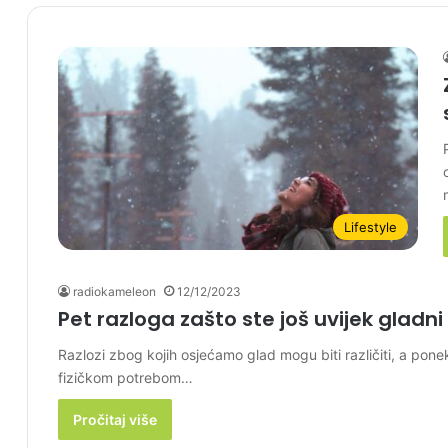
Lifestyle
radiokameleon
12/12/2023
Pet razloga zašto ste još uvijek gladn
Razlozi zbog kojih osjećamo glad mogu biti različiti, a pon
fizičkom potrebom…
Pročitaj više