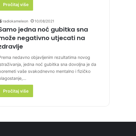
Pročitaj više
radiokameleon
10/08/2021
Samo jedna noć gubitka sna
može negativno utjecati na
zdravlje
Prema nedavno objavljenim rezultatima novog
istraživanja, jedna noć gubitka sna dovoljna je da
poremeti vaše svakodnevno mentalno i fizičko
blagostanje,…
Pročitaj više