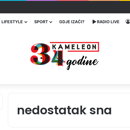
 traže poseban status za Memorijalni centar Srebrenica
LIFESTYLE
SPORT
GDJE IZAĆI?
RADIO LIVE
nedostatak sna