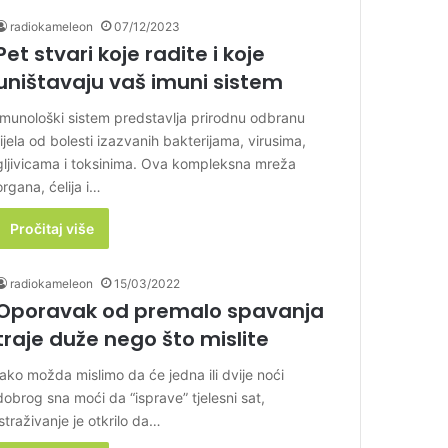
radiokameleon
07/12/2023
Pet stvari koje radite i koje
uništavaju vaš imuni sistem
Imunološki sistem predstavlja prirodnu odbranu
tijela od bolesti izazvanih bakterijama, virusima,
gljivicama i toksinima. Ova kompleksna mreža
organa, ćelija i…
Pročitaj više
radiokameleon
15/03/2022
Oporavak od premalo spavanja
traje duže nego što mislite
Iako možda mislimo da će jedna ili dvije noći
dobrog sna moći da “isprave” tjelesni sat,
istraživanje je otkrilo da…