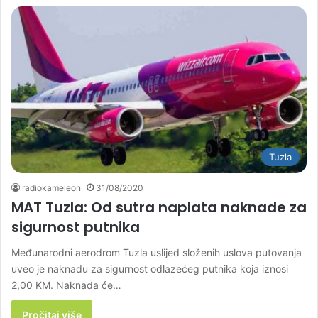
Tuzla
radiokameleon
31/08/2020
MAT Tuzla: Od sutra naplata naknade za
sigurnost putnika
Međunarodni aerodrom Tuzla uslijed složenih uslova putovanja
uveo je naknadu za sigurnost odlazećeg putnika koja iznosi
2,00 KM. Naknada će…
Pročitaj više