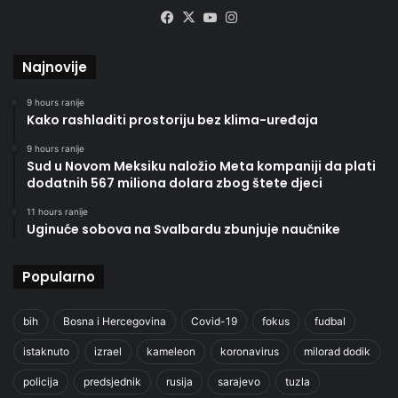
Facebook
X
YouTube
Instagram
Najnovije
9 hours ranije
Kako rashladiti prostoriju bez klima-uređaja
9 hours ranije
Sud u Novom Meksiku naložio Meta kompaniji da plati
dodatnih 567 miliona dolara zbog štete djeci
11 hours ranije
Uginuće sobova na Svalbardu zbunjuje naučnike
Popularno
bih
Bosna i Hercegovina
Covid-19
fokus
fudbal
istaknuto
izrael
kameleon
koronavirus
milorad dodik
policija
predsjednik
rusija
sarajevo
tuzla