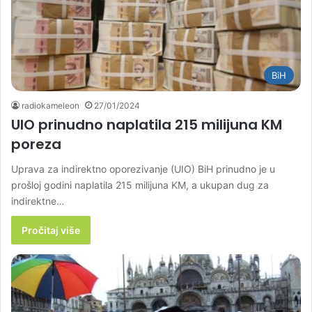
BiH
radiokameleon
27/01/2024
UIO prinudno naplatila 215 milijuna KM
poreza
Uprava za indirektno oporezivanje (UIO) BiH prinudno je u
prošloj godini naplatila 215 milijuna KM, a ukupan dug za
indirektne…
Pročitaj više