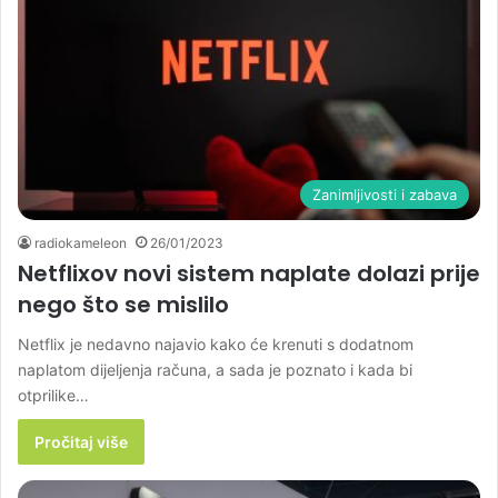
Zanimljivosti i zabava
radiokameleon
26/01/2023
Netflixov novi sistem naplate dolazi prije
nego što se mislilo
Netflix je nedavno najavio kako će krenuti s dodatnom
naplatom dijeljenja računa, a sada je poznato i kada bi
otprilike…
Pročitaj više