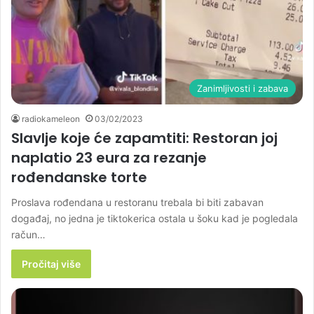
Zanimljivosti i zabava
radiokameleon
03/02/2023
Slavlje koje će zapamtiti: Restoran joj
naplatio 23 eura za rezanje
rođendanske torte
Proslava rođendana u restoranu trebala bi biti zabavan
događaj, no jedna je tiktokerica ostala u šoku kad je pogledala
račun…
Pročitaj više