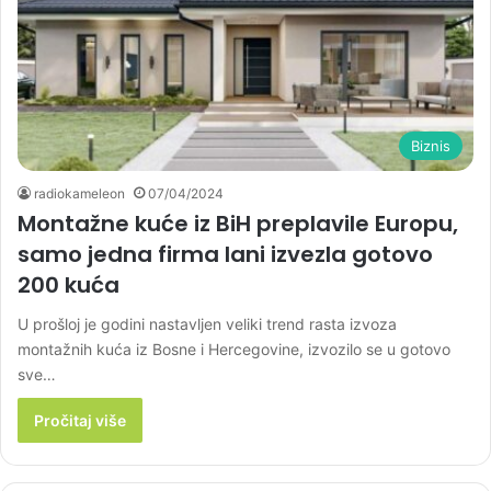
Biznis
radiokameleon
07/04/2024
Montažne kuće iz BiH preplavile Europu,
samo jedna firma lani izvezla gotovo
200 kuća
U prošloj je godini nastavljen veliki trend rasta izvoza
montažnih kuća iz Bosne i Hercegovine, izvozilo se u gotovo
sve…
Pročitaj više