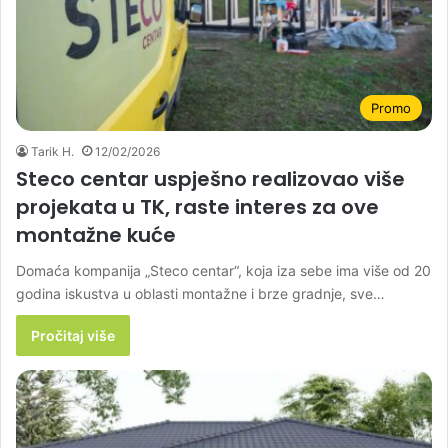
Promo
Tarik H.
12/02/2026
Steco centar uspješno realizovao više
projekata u TK, raste interes za ove
montažne kuće
Domaća kompanija „Steco centar“, koja iza sebe ima više od 20
godina iskustva u oblasti montažne i brze gradnje, sve…
Pročitaj više