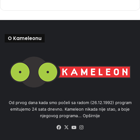
O Kameleonu
Od prvog dana kada smo počeli sa radom (26.12.1992) program
emitujemo 24 sata dnevno. Kameleon nikada nije stao, a boje
njegovog programa...
Opširnije
Facebook
X
YouTube
Instagram