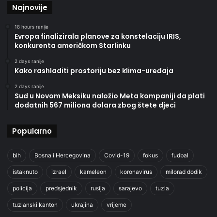
Najnovije
18 hours ranije
Evropa finalizirala planove za konstelaciju IRIS,
konkurenta američkom Starlinku
2 days ranije
Kako rashladiti prostoriju bez klima-uređaja
2 days ranije
Sud u Novom Meksiku naložio Meta kompaniji da plati
dodatnih 567 miliona dolara zbog štete djeci
Popularno
bih
Bosna i Hercegovina
Covid-19
fokus
fudbal
istaknuto
izrael
kameleon
koronavirus
milorad dodik
policija
predsjednik
rusija
sarajevo
tuzla
tuzlanski kanton
ukrajina
vrijeme