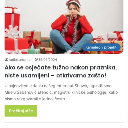
Kameleon projekti
radiokameleon
15/01/2024
Ako se osjećate tužno nakon praznika,
niste usamljeni – otkrivamo zašto!
U najnovijem izdanju našeg Internaut Showa, ugostili smo
Mirelu Šabanović Efendić, magistru kliničke psihologije, kako
bismo razgovarali o jednoj često…
Pročitaj više