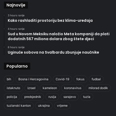
Najnovije
3 hours ranije
Kako rashladiti prostoriju bez klima-uređaja
4 hours ranije
Sud u Novom Meksiku naložio Meta kompaniji da plati
dodatnih 567 miliona dolara zbog štete djeci
6 hours ranije
Uginuće sobova na Svalbardu zbunjuje naučnike
Popularno
bih
Bosna i Hercegovina
Covid-19
fokus
fudbal
istaknuto
izrael
kameleon
koronavirus
milorad dodik
policija
predsjednik
rusija
sarajevo
tuzla
tuzlanski kanton
ukrajina
vrijeme