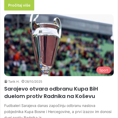
Pročitaj više
Sport
Tarik H.
28/10/2025
Sarajevo otvara odbranu Kupa BiH
duelom protiv Radnika na Koševu
Fudbaleri Sarajeva danas započinju odbranu naslova
pobjednika Kupa Bosne i Hercegovine, a prvi izazov im donosi
duel protiv Radnika iz…