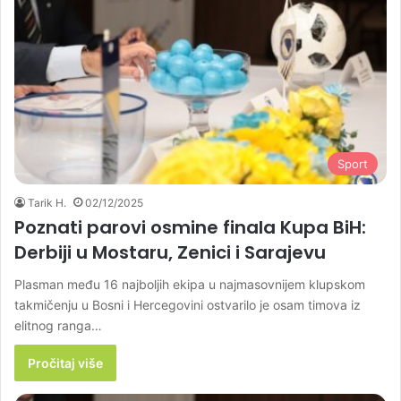
Sport
Tarik H.
02/12/2025
Poznati parovi osmine finala Kupa BiH:
Derbiji u Mostaru, Zenici i Sarajevu
Plasman među 16 najboljih ekipa u najmasovnijem klupskom
takmičenju u Bosni i Hercegovini ostvarilo je osam timova iz
elitnog ranga…
Pročitaj više