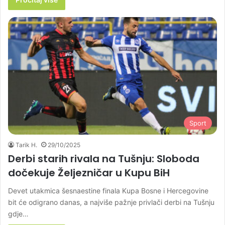
Sport
Tarik H.
29/10/2025
Derbi starih rivala na Tušnju: Sloboda
dočekuje Željezničar u Kupu BiH
Devet utakmica šesnaestine finala Kupa Bosne i Hercegovine
bit će odigrano danas, a najviše pažnje privlači derbi na Tušnju
gdje…