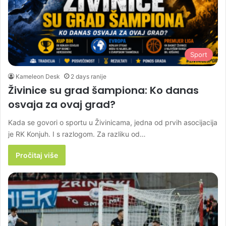
Sport
Kameleon Desk
2 days ranije
Živinice su grad šampiona: Ko danas
osvaja za ovaj grad?
Kada se govori o sportu u Živinicama, jedna od prvih asocijacija
je RK Konjuh. I s razlogom. Za razliku od…
Pročitaj više