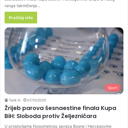
ranga takmičenja…
Pročitaj više
Sport
Tarik H.
07/10/2025
Žrijeb parova šesnaestine finala Kupa
BiH: Sloboda protiv Željezničara
U prostorijama Nogometnog saveza Bosne i Hercegovine