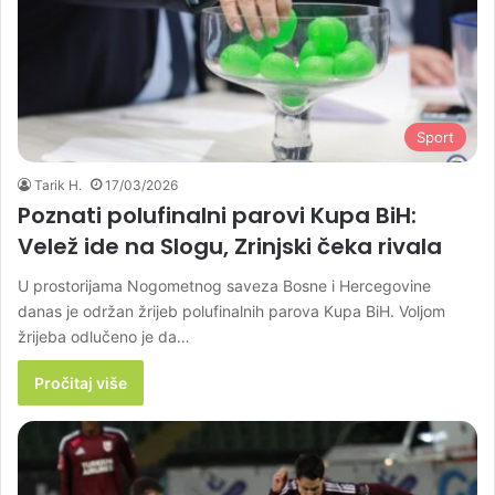
Sport
Tarik H.
17/03/2026
Poznati polufinalni parovi Kupa BiH:
Velež ide na Slogu, Zrinjski čeka rivala
U prostorijama Nogometnog saveza Bosne i Hercegovine
danas je održan žrijeb polufinalnih parova Kupa BiH. Voljom
žrijeba odlučeno je da…
Pročitaj više