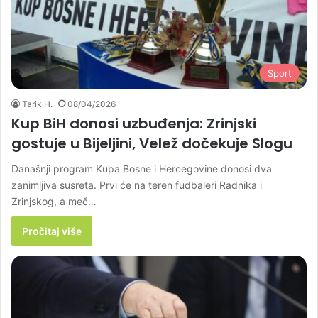
Sport
Tarik H.
08/04/2026
Kup BiH donosi uzbuđenja: Zrinjski
gostuje u Bijeljini, Velež dočekuje Slogu
Današnji program Kupa Bosne i Hercegovine donosi dva
zanimljiva susreta. Prvi će na teren fudbaleri Radnika i
Zrinjskog, a meč…
Pročitaj više