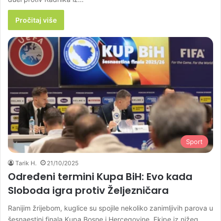
Pročitaj više
Sport
Tarik H.
21/10/2025
Određeni termini Kupa BiH: Evo kada
Sloboda igra protiv Željezničara
Ranijim žrijebom, kuglice su spojile nekoliko zanimljivih parova u
šesnaestini finala Kupa Bosne i Hercegovine. Ekipe iz nižeg