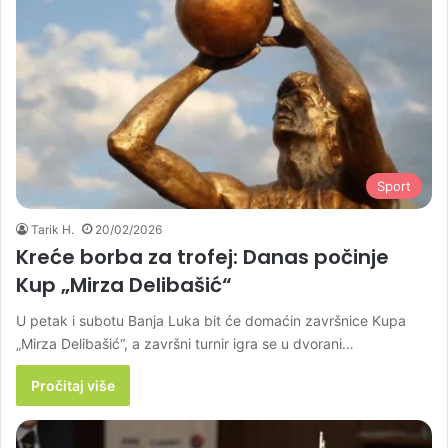
Sport
Tarik H.
20/02/2026
Kreće borba za trofej: Danas počinje
Kup „Mirza Delibašić“
U petak i subotu Banja Luka bit će domaćin završnice Kupa
„Mirza Delibašić“, a završni turnir igra se u dvorani…
Pročitaj više