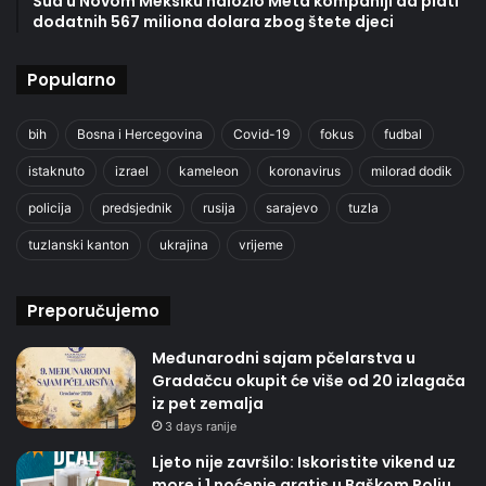
Sud u Novom Meksiku naložio Meta kompaniji da plati
dodatnih 567 miliona dolara zbog štete djeci
Popularno
bih
Bosna i Hercegovina
Covid-19
fokus
fudbal
istaknuto
izrael
kameleon
koronavirus
milorad dodik
policija
predsjednik
rusija
sarajevo
tuzla
tuzlanski kanton
ukrajina
vrijeme
Preporučujemo
Međunarodni sajam pčelarstva u
Gradačcu okupit će više od 20 izlagača
iz pet zemalja
3 days ranije
Ljeto nije završilo: Iskoristite vikend uz
more i 1 noćenje gratis u Baškom Polju