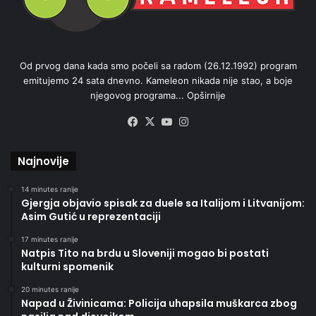
Od prvog dana kada smo počeli sa radom (26.12.1992) program
emitujemo 24 sata dnevno. Kameleon nikada nije stao, a boje
njegovog programa...
Opširnije
Facebook
X
YouTube
Instagram
Najnovije
14 minutes ranije
Gjergja objavio spisak za duele sa Italijom i Litvanijom:
Asim Gutić u reprezentaciji
17 minutes ranije
Natpis Tito na brdu u Sloveniji mogao bi postati
kulturni spomenik
20 minutes ranije
Napad u Živinicama: Policija uhapsila muškarca zbog