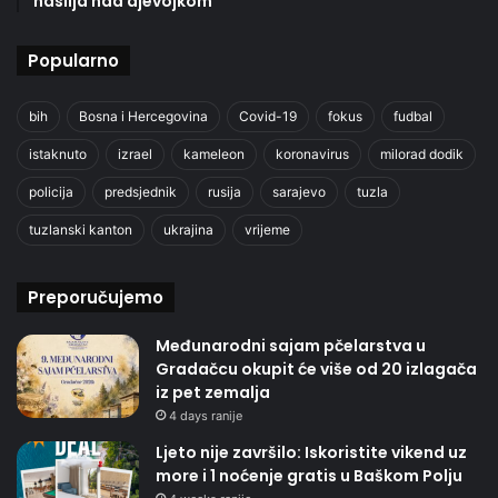
nasilja nad djevojkom
Popularno
bih
Bosna i Hercegovina
Covid-19
fokus
fudbal
istaknuto
izrael
kameleon
koronavirus
milorad dodik
policija
predsjednik
rusija
sarajevo
tuzla
tuzlanski kanton
ukrajina
vrijeme
Preporučujemo
Međunarodni sajam pčelarstva u
Gradačcu okupit će više od 20 izlagača
iz pet zemalja
4 days ranije
Ljeto nije završilo: Iskoristite vikend uz
more i 1 noćenje gratis u Baškom Polju