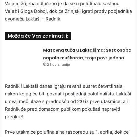
Voljom žrijeba odlučeno je da se u polufinalu sastanu
Velež i Sloga Doboj, dok će Zrinjski igrati protiv pobjednika
dvomeča Laktaši – Radnik.
Možda će Vas zanimati i:
Masovna tuča u Laktašima: Šest osoba
napalo muškarca, troje povrijeđeno
2 hours ranije
Radnik i Laktaši danas igraju revanš susret četvrtfinala,
nakon kojeg će biti poznat i posljednji polufinalista. Laktaši
u ovaj meč ulaze s prednošću od 2:0 iz prve utakmice, ali
Radnik će pred domaćom publikom pokušati napraviti
preokret.
Prve utakmice polufinala na rasporedu su 1. aprila, dok će