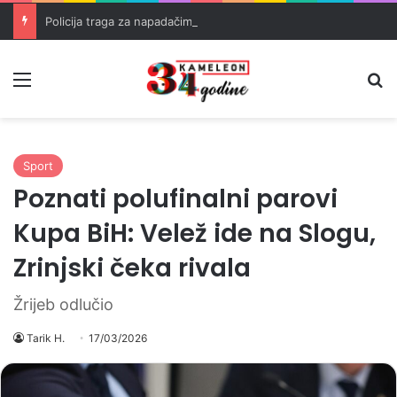
Policija traga za napadačima nakon pucnjave u Brčkom
Meni
Pr
Sport
Poznati polufinalni parovi
Kupa BiH: Velež ide na Slogu,
Zrinjski čeka rivala
Žrijeb odlučio
Tarik H.
17/03/2026