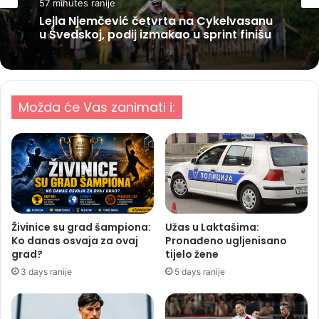
57 minutes ranije
Lejla Njemčević četvrta na Cykelvasanu
u Švedskoj, podij izmakao u sprint finišu
Možda će Vas zanimati i:
Živinice su grad šampiona:
Užas u Laktašima:
Ko danas osvaja za ovaj
Pronađeno ugljenisano
grad?
tijelo žene
3 days ranije
5 days ranije