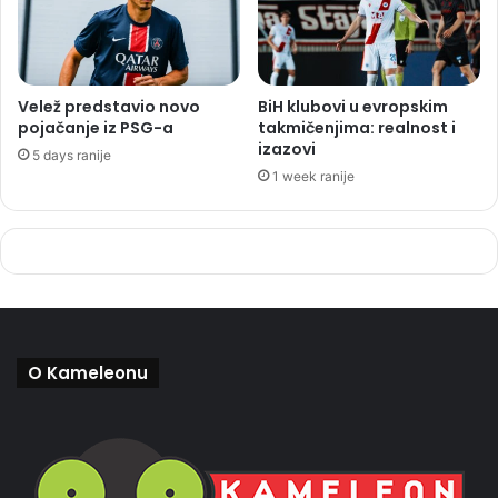
Velež predstavio novo
BiH klubovi u evropskim
pojačanje iz PSG-a
takmičenjima: realnost i
izazovi
5 days ranije
1 week ranije
O Kameleonu