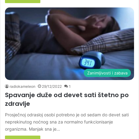
Zanimljivosti i zabava
radiokameleon
29/12/2022
1
Spavanje duže od devet sati štetno po
zdravlje
Prosječnoj odrasloj osobi potrebno je od sedam do devet sati
neprekinutog noćnog sna za normalno funkcionisanje
organizma. Manjak sna je…