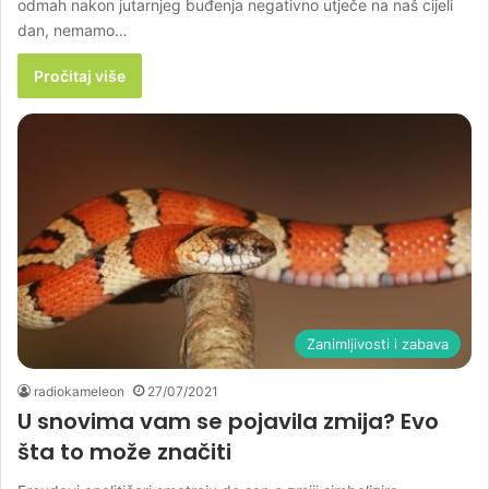
odmah nakon jutarnjeg buđenja negativno utječe na naš cijeli
dan, nemamo…
Pročitaj više
Zanimljivosti i zabava
radiokameleon
27/07/2021
U snovima vam se pojavila zmija? Evo
šta to može značiti