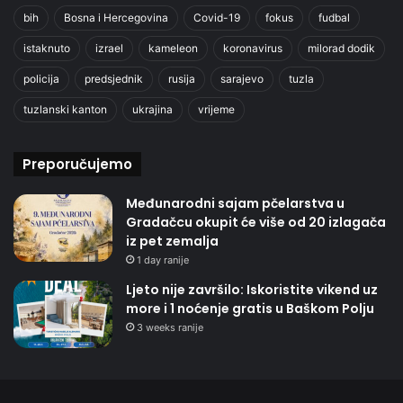
bih
Bosna i Hercegovina
Covid-19
fokus
fudbal
istaknuto
izrael
kameleon
koronavirus
milorad dodik
policija
predsjednik
rusija
sarajevo
tuzla
tuzlanski kanton
ukrajina
vrijeme
Preporučujemo
Međunarodni sajam pčelarstva u
Gradačcu okupit će više od 20 izlagača
iz pet zemalja
1 day ranije
Ljeto nije završilo: Iskoristite vikend uz
more i 1 noćenje gratis u Baškom Polju
3 weeks ranije