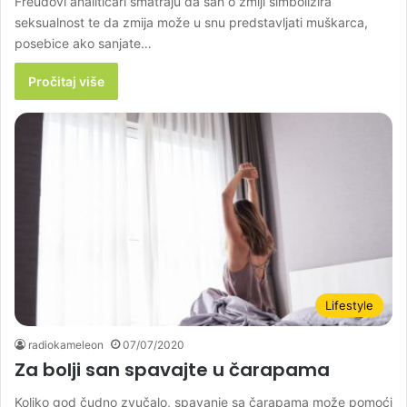
Freudovi analitičari smatraju da san o zmiji simbolizira
seksualnost te da zmija može u snu predstavljati muškarca,
posebice ako sanjate…
Pročitaj više
Lifestyle
radiokameleon
07/07/2020
Za bolji san spavajte u čarapama
Koliko god čudno zvučalo, spavanje sa čarapama može pomoći