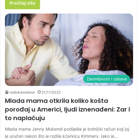
Pročitaj više
Zanimljivosti i zabava
radiokameleon
21/11/2022
Mlada mama otkrila koliko košta
porođaj u Americi, ljudi iznenađeni: Zar i
to naplaćuju
Mlada mama Jenny Mukendi podijelila je bolnički račun koji joj
je uručen nakon što je rodila kćerkicu Kimmery. Iako je…