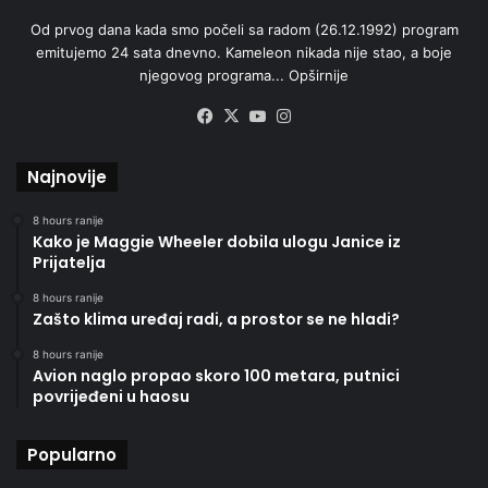
Od prvog dana kada smo počeli sa radom (26.12.1992) program
emitujemo 24 sata dnevno. Kameleon nikada nije stao, a boje
njegovog programa...
Opširnije
Facebook
X
YouTube
Instagram
Najnovije
8 hours ranije
Kako je Maggie Wheeler dobila ulogu Janice iz
Prijatelja
8 hours ranije
Zašto klima uređaj radi, a prostor se ne hladi?
8 hours ranije
Avion naglo propao skoro 100 metara, putnici
povrijeđeni u haosu
Popularno