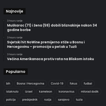
Najnovije
3 hours ranije
Muškarac (71) i žena (59) dobili bliznakinje nakon 34
godine borbe
3 hours ranije
Svjetski hit NoWine premijerno stiže u Bosnu i
Hercegovinu – promocija u petak u Tuzli
3 hours ranije
Većina Amerikanaca protiv rata na Bliskom istoku
Popularno
bih
Bosna i Hercegovina
Covid-19
fokus
fudbal
istaknuto
izrael
kameleon
koronavirus
milorad dodik
policija
predsjednik
rusija
sarajevo
tuzla