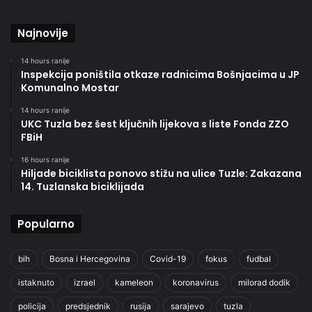
Najnovije
14 hours ranije
Inspekcija poništila otkaze radnicima Bošnjacima u JP
Komunalno Mostar
14 hours ranije
UKC Tuzla bez šest ključnih lijekova s liste Fonda ZZO
FBiH
16 hours ranije
Hiljade biciklista ponovo stižu na ulice Tuzle: Zakazana
14. Tuzlanska biciklijada
Popularno
bih
Bosna i Hercegovina
Covid-19
fokus
fudbal
istaknuto
izrael
kameleon
koronavirus
milorad dodik
policija
predsjednik
rusija
sarajevo
tuzla