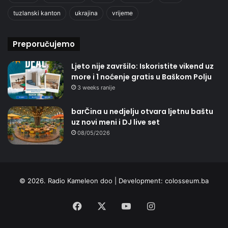
tuzlanski kanton
ukrajina
vrijeme
Preporučujemo
Ljeto nije završilo: Iskoristite vikend uz
more i 1 noćenje gratis u Baškom Polju
3 weeks ranije
barČina u nedjelju otvara ljetnu baštu
uz novi meni i DJ live set
08/05/2026
© 2026. Radio Kameleon doo | Development:
colosseum.ba
Facebook
X
YouTube
Instagram