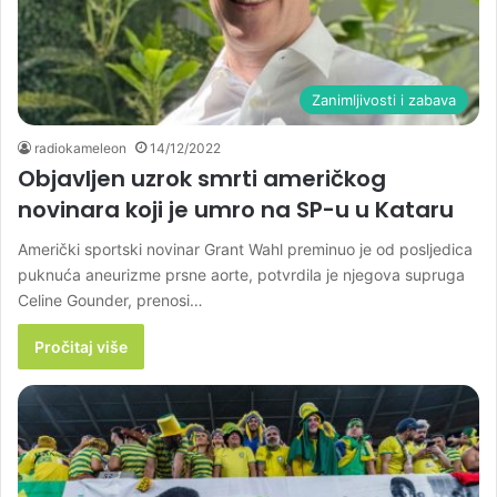
Zanimljivosti i zabava
radiokameleon
14/12/2022
Objavljen uzrok smrti američkog
novinara koji je umro na SP-u u Kataru
Američki sportski novinar Grant Wahl preminuo je od posljedica
puknuća aneurizme prsne aorte, potvrdila je njegova supruga
Celine Gounder, prenosi…
Pročitaj više