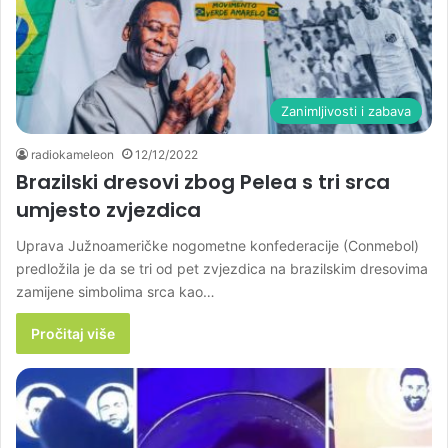
Zanimljivosti i zabava
radiokameleon
12/12/2022
Brazilski dresovi zbog Pelea s tri srca
umjesto zvjezdica
Uprava Južnoameričke nogometne konfederacije (Conmebol)
predložila je da se tri od pet zvjezdica na brazilskim dresovima
zamijene simbolima srca kao…
Pročitaj više