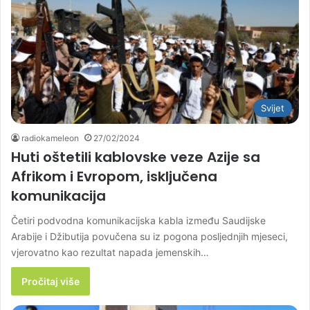
Svijet
radiokameleon
27/02/2024
Huti oštetili kablovske veze Azije sa
Afrikom i Evropom, isključena
komunikacija
Četiri podvodna komunikacijska kabla između Saudijske
Arabije i Džibutija povučena su iz pogona posljednjih mjeseci,
vjerovatno kao rezultat napada jemenskih…
Pročitaj više