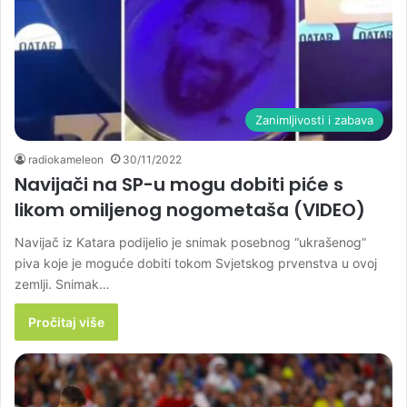
Zanimljivosti i zabava
radiokameleon
30/11/2022
Navijači na SP-u mogu dobiti piće s
likom omiljenog nogometaša (VIDEO)
Navijač iz Katara podijelio je snimak posebnog “ukrašenog”
piva koje je moguće dobiti tokom Svjetskog prvenstva u ovoj
zemlji. Snimak…
Pročitaj više