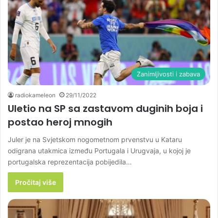
Zanimljivosti i zabava
radiokameleon
29/11/2022
Uletio na SP sa zastavom duginih boja i
postao heroj mnogih
Juler je na Svjetskom nogometnom prvenstvu u Kataru
odigrana utakmica između Portugala i Urugvaja, u kojoj je
portugalska reprezentacija pobijedila…
Pročitaj više