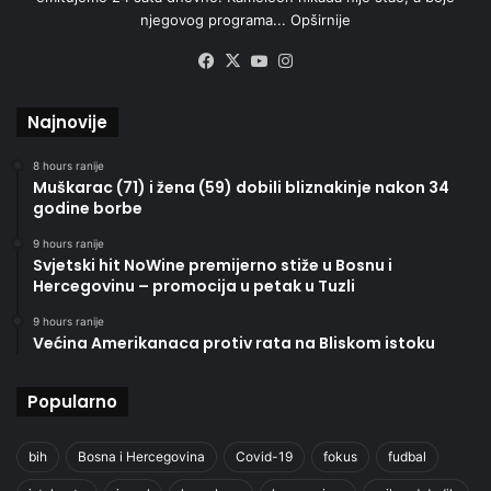
njegovog programa...
Opširnije
Facebook
X
YouTube
Instagram
Najnovije
8 hours ranije
Muškarac (71) i žena (59) dobili bliznakinje nakon 34
godine borbe
9 hours ranije
Svjetski hit NoWine premijerno stiže u Bosnu i
Hercegovinu – promocija u petak u Tuzli
9 hours ranije
Većina Amerikanaca protiv rata na Bliskom istoku
Popularno
bih
Bosna i Hercegovina
Covid-19
fokus
fudbal