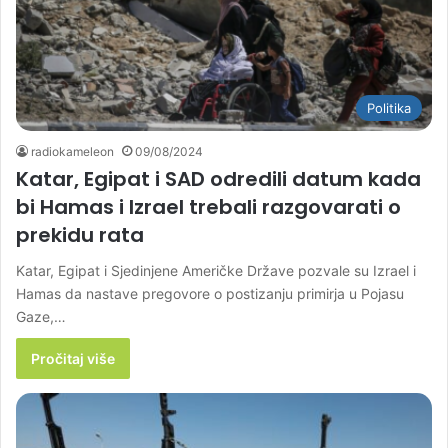
Politika
radiokameleon
09/08/2024
Katar, Egipat i SAD odredili datum kada
bi Hamas i Izrael trebali razgovarati o
prekidu rata
Katar, Egipat i Sjedinjene Američke Države pozvale su Izrael i
Hamas da nastave pregovore o postizanju primirja u Pojasu
Gaze,…
Pročitaj više