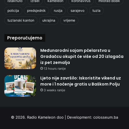
istaknuto
izrael
kameleon
koronavirus
milorad dodik
policija
predsjednik
rusija
sarajevo
tuzla
tuzlanski kanton
ukrajina
vrijeme
Preporučujemo
Međunarodni sajam pčelarstva u
Gradačcu okupit će više od 20 izlagača
iz pet zemalja
13 hours ranije
Ljeto nije završilo: Iskoristite vikend uz
more i 1 noćenje gratis u Baškom Polju
3 weeks ranije
© 2026. Radio Kameleon doo | Development:
colosseum.ba