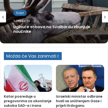
Svijet
1 day ranije
Uginuće sobova na Svalbardu zbunjuje
naučnike
Možda će Vas zanimati i:
Katar posreduje u
Izraelski ministar odbrane
pregovorima za okončanje
hvali se uništenjem Gaze i
sukoba SAD-a i Irana
prijeti Erdoganu