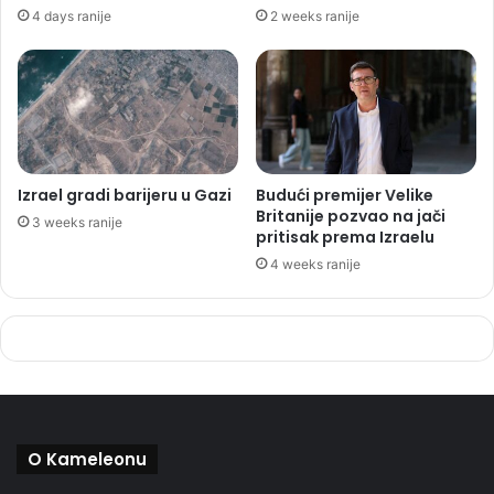
4 days ranije
2 weeks ranije
Izrael gradi barijeru u Gazi
Budući premijer Velike
Britanije pozvao na jači
3 weeks ranije
pritisak prema Izraelu
4 weeks ranije
O Kameleonu