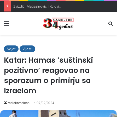
Zvizdić, Magazinović i Kojović traže poseban status za Memorijalni centar Srebrenica
Meni
Pr
Svijet
Vijesti
Katar: Hamas ‘suštinski
pozitivno’ reagovao na
sporazum o primirju sa
Izraelom
radiokameleon
07/02/2024