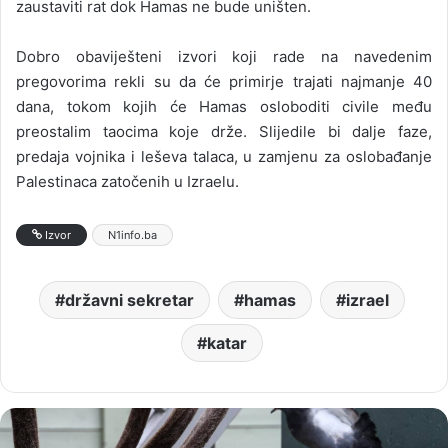
zaustaviti rat dok Hamas ne bude uništen.
Dobro obaviješteni izvori koji rade na navedenim
pregovorima rekli su da će primirje trajati najmanje 40
dana, tokom kojih će Hamas osloboditi civile među
preostalim taocima koje drže. Slijedile bi dalje faze,
predaja vojnika i leševa talaca, u zamjenu za oslobađanje
Palestinaca zatočenih u Izraelu.
Izvor
N1info.ba
državni sekretar
hamas
izrael
katar