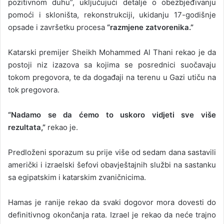
pozitivnom duhu”, uključujući detalje o obezbjeđivanju
pomoći i skloništa, rekonstrukciji, ukidanju 17-godišnje
opsade i završetku procesa
“razmjene zatvorenika.”
Katarski premijer Sheikh Mohammed Al Thani rekao je da
postoji niz izazova sa kojima se posrednici suočavaju
tokom pregovora, te da događaji na terenu u Gazi utiču na
tok pregovora.
“Nadamo se da ćemo to uskoro vidjeti sve više
rezultata,”
rekao je.
Predloženi sporazum su prije više od sedam dana sastavili
američki i izraelski šefovi obavještajnih službi na sastanku
sa egipatskim i katarskim zvaničnicima.
Hamas je ranije rekao da svaki dogovor mora dovesti do
definitivnog okončanja rata. Izrael je rekao da neće trajno