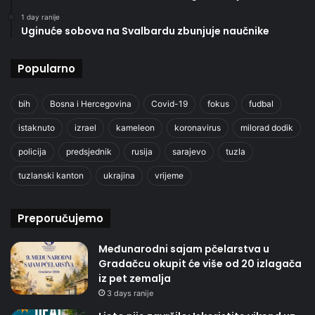
1 day ranije
Uginuće sobova na Svalbardu zbunjuje naučnike
Popularno
bih
Bosna i Hercegovina
Covid-19
fokus
fudbal
istaknuto
izrael
kameleon
koronavirus
milorad dodik
policija
predsjednik
rusija
sarajevo
tuzla
tuzlanski kanton
ukrajina
vrijeme
Preporučujemo
Međunarodni sajam pčelarstva u
Gradačcu okupit će više od 20 izlagača
iz pet zemalja
3 days ranije