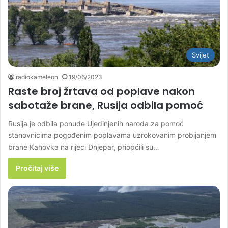
Svijet
radiokameleon
19/06/2023
Raste broj žrtava od poplave nakon
sabotaže brane, Rusija odbila pomoć
Rusija je odbila ponude Ujedinjenih naroda za pomoć
stanovnicima pogođenim poplavama uzrokovanim probijanjem
brane Kahovka na rijeci Dnjepar, priopćili su…
Pročitaj više