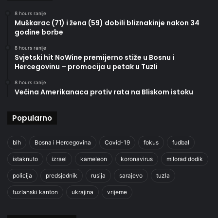
8 hours ranije
Muškarac (71) i žena (59) dobili bliznakinje nakon 34
godine borbe
8 hours ranije
Svjetski hit NoWine premijerno stiže u Bosnu i
Hercegovinu – promocija u petak u Tuzli
8 hours ranije
Većina Amerikanaca protiv rata na Bliskom istoku
Popularno
bih
Bosna i Hercegovina
Covid-19
fokus
fudbal
istaknuto
izrael
kameleon
koronavirus
milorad dodik
policija
predsjednik
rusija
sarajevo
tuzla
tuzlanski kanton
ukrajina
vrijeme