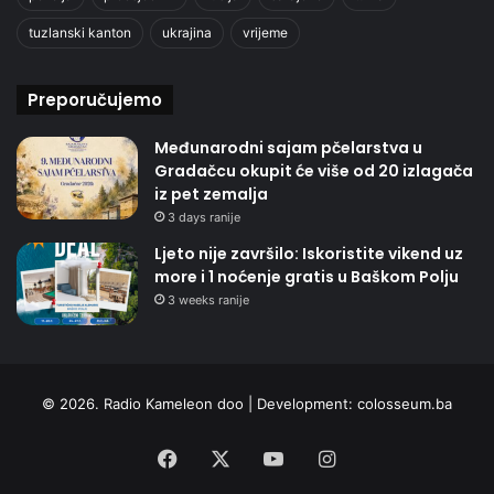
tuzlanski kanton
ukrajina
vrijeme
Preporučujemo
Međunarodni sajam pčelarstva u
Gradačcu okupit će više od 20 izlagača
iz pet zemalja
3 days ranije
Ljeto nije završilo: Iskoristite vikend uz
more i 1 noćenje gratis u Baškom Polju
3 weeks ranije
© 2026. Radio Kameleon doo | Development:
colosseum.ba
Facebook
X
YouTube
Instagram