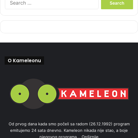
e
a
r
c
h
f
o
r
:
O Kameleonu
Od prvog dana kada smo počeli sa radom (26.12.1992) program
emitujemo 24 sata dnevno. Kameleon nikada nije stao, a boje
njegovog programa...
Opširnije