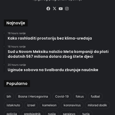
Facebook
X
YouTube
Instagram
Najnovije
18 hours ranije
Kako rashladiti prostoriju bez klima-uređaja
18 hours ranije
Sud u Novom Meksiku naložio Meta kompaniji da plati
dodatnih 567 miliona dolara zbog štete djeci
20 hours ranije
Uginuće sobova na Svalbardu zbunjuje naučnike
Popularno
bih
Bosna i Hercegovina
Covid-19
fokus
fudbal
istaknuto
izrael
kameleon
koronavirus
milorad dodik
policija
predsjednik
rusija
sarajevo
tuzla