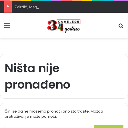
Zvizdić, Magazinović i Kojović traže poseban status za Memorijalni centar Srebrenica
Meni
Pr
Ništa nije
pronađeno
Čini se da ne možemo pronaći ono što tražite. Možda
pretraživanje može pomoći.
S