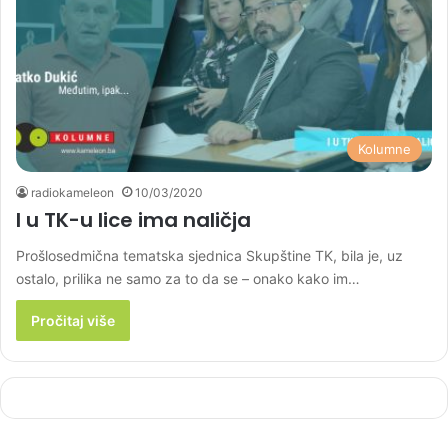
Kolumne
radiokameleon
10/03/2020
I u TK-u lice ima naličja
Prošlosedmična tematska sjednica Skupštine TK, bila je, uz
ostalo, prilika ne samo za to da se – onako kako im…
Pročitaj više