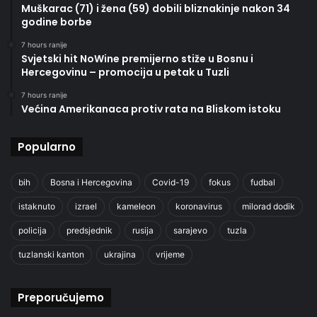
Muškarac (71) i žena (59) dobili bliznakinje nakon 34
godine borbe
7 hours ranije
Svjetski hit NoWine premijerno stiže u Bosnu i
Hercegovinu – promocija u petak u Tuzli
7 hours ranije
Većina Amerikanaca protiv rata na Bliskom istoku
Popularno
bih
Bosna i Hercegovina
Covid-19
fokus
fudbal
istaknuto
izrael
kameleon
koronavirus
milorad dodik
policija
predsjednik
rusija
sarajevo
tuzla
tuzlanski kanton
ukrajina
vrijeme
Preporučujemo