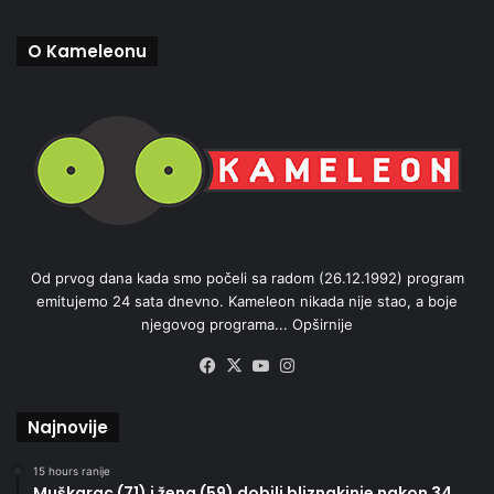
O Kameleonu
Od prvog dana kada smo počeli sa radom (26.12.1992) program
emitujemo 24 sata dnevno. Kameleon nikada nije stao, a boje
njegovog programa...
Opširnije
Facebook
X
YouTube
Instagram
Najnovije
15 hours ranije
Muškarac (71) i žena (59) dobili bliznakinje nakon 34