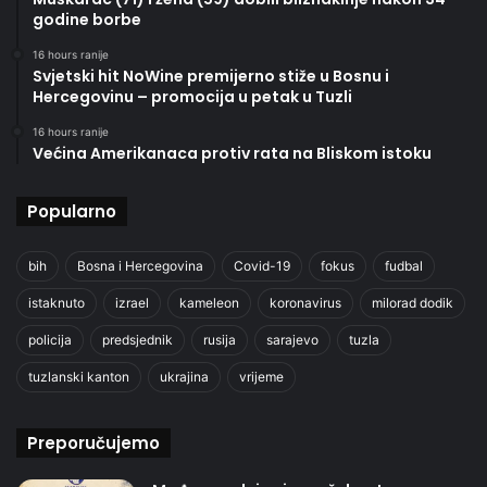
godine borbe
16 hours ranije
Svjetski hit NoWine premijerno stiže u Bosnu i
Hercegovinu – promocija u petak u Tuzli
16 hours ranije
Većina Amerikanaca protiv rata na Bliskom istoku
Popularno
bih
Bosna i Hercegovina
Covid-19
fokus
fudbal
istaknuto
izrael
kameleon
koronavirus
milorad dodik
policija
predsjednik
rusija
sarajevo
tuzla
tuzlanski kanton
ukrajina
vrijeme
Preporučujemo