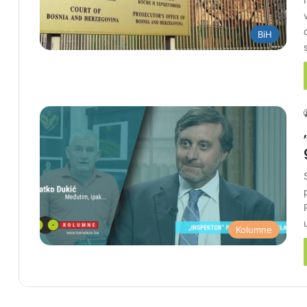
BiH
Kolumne