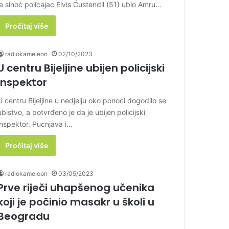
je sinoć policajac Elvis Ćustendil (51) ubio Amru…
Pročitaj više
radiokameleon
02/10/2023
U centru Bijeljine ubijen policijski
inspektor
U centru Bijeljine u nedjelju oko ponoći dogodilo se
ubistvo, a potvrđeno je da je ubijen policijski
inspektor. Pucnjava i…
Pročitaj više
radiokameleon
03/05/2023
Prve riječi uhapšenog učenika
koji je počinio masakr u školi u
Beogradu