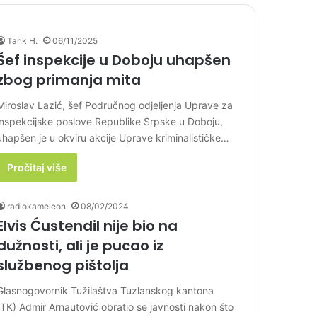
Tarik H.
06/11/2025
Šef inspekcije u Doboju uhapšen
zbog primanja mita
Miroslav Lazić, šef Područnog odjeljenja Uprave za
inspekcijske poslove Republike Srpske u Doboju,
uhapšen je u okviru akcije Uprave kriminalističke…
Pročitaj više
radiokameleon
08/02/2024
Elvis Ćustendil nije bio na
dužnosti, ali je pucao iz
službenog pištolja
Glasnogovornik Tužilaštva Tuzlanskog kantona
(TK) Admir Arnautović obratio se javnosti nakon što