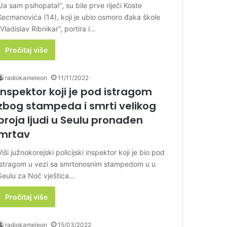
“Ja sam psihopata!”, su bile prve riječi Koste
Kecmanovića (14), koji je ubio osmoro đaka škole
“Vladislav Ribnikar”, portira i…
Pročitaj više
radiokameleon
11/11/2022
Inspektor koji je pod istragom
zbog stampeda i smrti velikog
broja ljudi u Seulu pronađen
mrtav
Viši južnokorejski policijski inspektor koji je bio pod
istragom u vezi sa smrtonosnim stampedom u u
Seulu za Noć vještica…
Pročitaj više
radiokameleon
15/03/2022