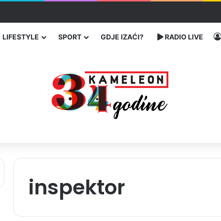
enja migranata preko BiH i Balkana
LIFESTYLE
SPORT
GDJE IZAĆI?
RADIO LIVE
inspektor