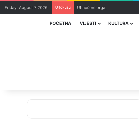
Friday, August 7 2026
U fokusu
Uhapšeni organizatori krijumčar
POČETNA
VIJESTI
KULTURA