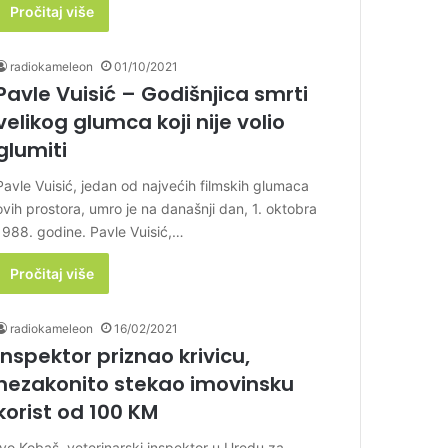
Pročitaj više
radiokameleon
01/10/2021
Pavle Vuisić – Godišnjica smrti
velikog glumca koji nije volio
glumiti
Pavle Vuisić, jedan od najvećih filmskih glumaca
ovih prostora, umro je na današnji dan, 1. oktobra
1988. godine. Pavle Vuisić,…
Pročitaj više
radiokameleon
16/02/2021
Inspektor priznao krivicu,
nezakonito stekao imovinsku
korist od 100 KM
Ivo Kobaš, veterinarski inspektor u Uredu za