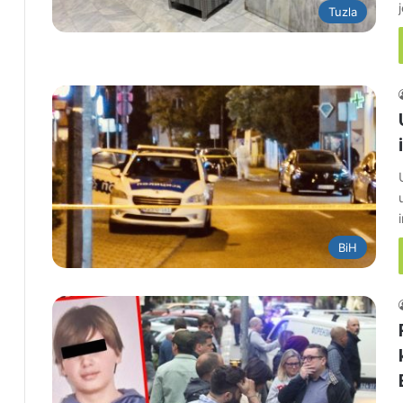
Tuzla
BiH