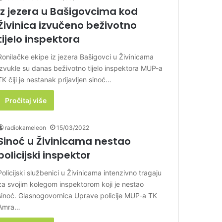
Iz jezera u Bašigovcima kod
Živinica izvučeno beživotno
tijelo inspektora
Ronilačke ekipe iz jezera Bašigovci u Živinicama
izvukle su danas beživotno tijelo inspektora MUP-a
TK čiji je nestanak prijavljen sinoć…
Pročitaj više
radiokameleon
15/03/2022
Sinoć u Živinicama nestao
policijski inspektor
Policijski službenici u Živinicama intenzivno tragaju
za svojim kolegom inspektorom koji je nestao
sinoć. Glasnogovornica Uprave policije MUP-a TK
Amra…