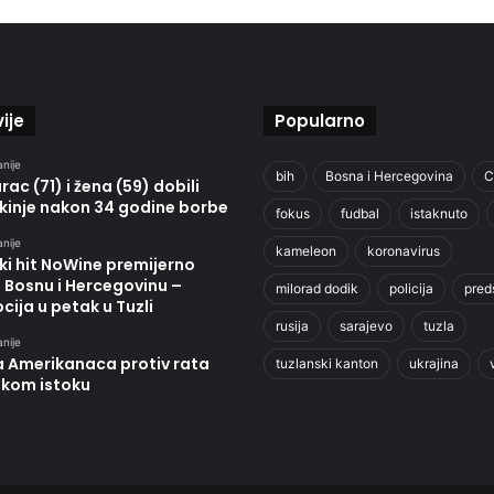
ije
Popularno
anije
bih
Bosna i Hercegovina
C
ac (71) i žena (59) dobili
kinje nakon 34 godine borbe
fokus
fudbal
istaknuto
anije
kameleon
koronavirus
ki hit NoWine premijerno
u Bosnu i Hercegovinu –
milorad dodik
policija
pred
ija u petak u Tuzli
rusija
sarajevo
tuzla
anije
a Amerikanaca protiv rata
tuzlanski kanton
ukrajina
skom istoku