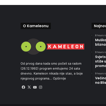
O Kameleonu
Najnov
8 hours r
Muškar
blizna
9 hours r
Svjets
stiže 
Od prvog dana kada smo počeli sa radom
promoc
(26.12.1992) program emitujemo 24 sata
dnevno. Kameleon nikada nije stao, a boje
9 hours r
Većin
njegovog programa...
Opširnije
na Bli
Facebook
X
YouTube
Instagram