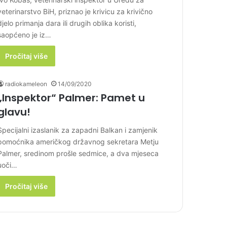
veterinarstvo BiH, priznao je krivicu za krivično
djelo primanja dara ili drugih oblika koristi,
saopćeno je iz…
Pročitaj više
radiokameleon
14/09/2020
„Inspektor“ Palmer: Pamet u
glavu!
Specijalni izaslanik za zapadni Balkan i zamjenik
pomoćnika američkog državnog sekretara Metju
Palmer, sredinom prošle sedmice, a dva mjeseca
uoči…
Pročitaj više