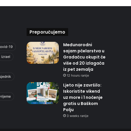
Preporučujemo
Međunarodni
ovid-19
sajam pčelarstva u
Gradačcu okupit će
izrael
više od 20 izlagača
iz pet zemalja
12 hours ranije
sjednik
Ljeto nije završilo:
Iskoristite vikend
vrijeme
uz more i 1 noćenje
gratis u Baškom
Polju
3 weeks ranije