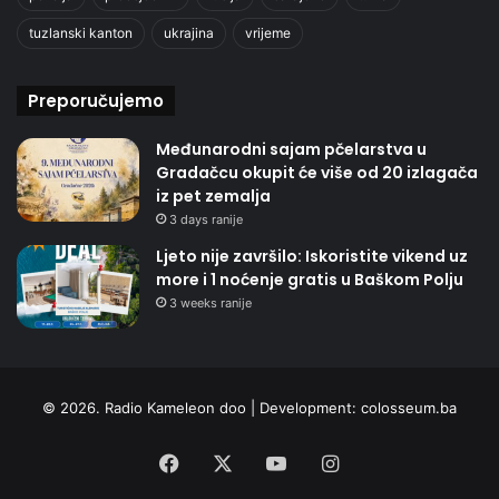
tuzlanski kanton
ukrajina
vrijeme
Preporučujemo
Međunarodni sajam pčelarstva u
Gradačcu okupit će više od 20 izlagača
iz pet zemalja
3 days ranije
Ljeto nije završilo: Iskoristite vikend uz
more i 1 noćenje gratis u Baškom Polju
3 weeks ranije
© 2026. Radio Kameleon doo | Development:
colosseum.ba
Facebook
X
YouTube
Instagram