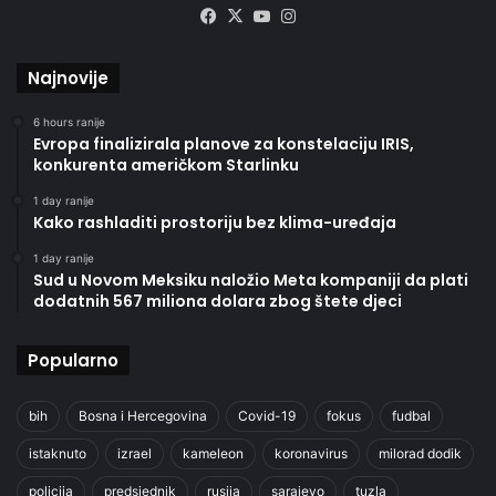
Facebook
X
YouTube
Instagram
Najnovije
6 hours ranije
Evropa finalizirala planove za konstelaciju IRIS,
konkurenta američkom Starlinku
1 day ranije
Kako rashladiti prostoriju bez klima-uređaja
1 day ranije
Sud u Novom Meksiku naložio Meta kompaniji da plati
dodatnih 567 miliona dolara zbog štete djeci
Popularno
bih
Bosna i Hercegovina
Covid-19
fokus
fudbal
istaknuto
izrael
kameleon
koronavirus
milorad dodik
policija
predsjednik
rusija
sarajevo
tuzla