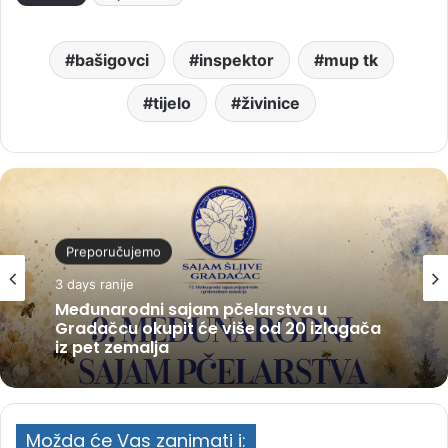
bašigovci
inspektor
mup tk
tijelo
živinice
Preporučujemo
3 days ranije
Međunarodni sajam pčelarstva u
Gradačcu okupit će više od 20 izlagača
iz pet zemalja
Možda će Vas zanimati i: