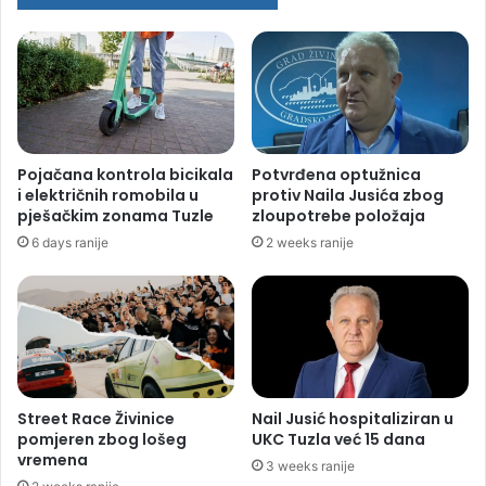
Pojačana kontrola bicikala
Potvrđena optužnica
i električnih romobila u
protiv Naila Jusića zbog
pješačkim zonama Tuzle
zloupotrebe položaja
6 days ranije
2 weeks ranije
Street Race Živinice
Nail Jusić hospitaliziran u
pomjeren zbog lošeg
UKC Tuzla već 15 dana
vremena
3 weeks ranije