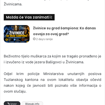
Živinicama.
Možda će Vas zanimati i:
Živinice su grad šampiona: Ko danas
osvaja za ovaj grad?
2 days ranije
Beživotno tijelo muškarca za kojim se tragalo pronađeno je
i izvučeno iz vode jezera Bašigovci u Živinicama.
Odjel krim policije Ministarstva unutarnjih poslova
Tuzlanskog kantona na ovom lokalitetu obavlja očevid
nakon kojeg će javnosti biti poznato više informacija o
ovom slučaju.
Izvor
Bljesak.info