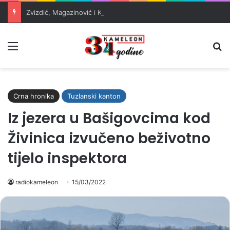
Zvizdić, Magazinović i Kojović traže poseban status za Memorijalni centar Srebrenica
Meni
Pr
Crna hronika
Tuzlanski kanton
Iz jezera u Bašigovcima kod
Živinica izvučeno beživotno
tijelo inspektora
radiokameleon
15/03/2022