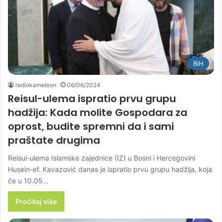
BiH
radiokameleon
06/06/2024
Reisul-ulema ispratio prvu grupu
hadžija: Kada molite Gospodara za
oprost, budite spremni da i sami
praštate drugima
Reisul-ulema Islamske zajednice (IZ) u Bosni i Hercegovini
Husein-ef. Kavazović danas je ispratio prvu grupu hadžija, koja
će u 10.05…
Pročitaj više