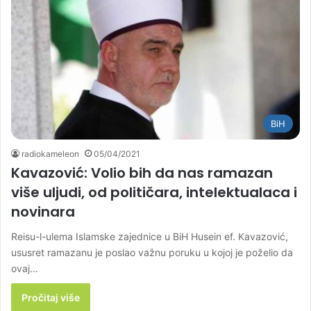
BiH
radiokameleon
05/04/2021
Kavazović: Volio bih da nas ramazan
više uljudi, od političara, intelektualaca i
novinara
Reisu-l-ulema Islamske zajednice u BiH Husein ef. Kavazović,
ususret ramazanu je poslao važnu poruku u kojoj je poželio da
ovaj…
Pročitaj više