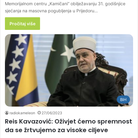
Memorijalnom centru „Kamičani“ obilježavanju 31. godišnjice
sjećanja na masovna pogubljenja u Prijedoru…
Pročitaj više
BiH
radiokameleon
27/06/2023
Reis Kavazović: Oživjet ćemo spremnost
da se žrtvujemo za visoke ciljeve