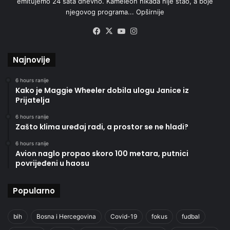
emitujemo 24 sata dnevno. Kameleon nikada nije stao, a boje
njegovog programa...
Opširnije
Facebook
X
YouTube
Instagram
Najnovije
6 hours ranije
Kako je Maggie Wheeler dobila ulogu Janice iz
Prijatelja
6 hours ranije
Zašto klima uređaj radi, a prostor se ne hladi?
6 hours ranije
Avion naglo propao skoro 100 metara, putnici
povrijeđeni u haosu
Popularno
bih
Bosna i Hercegovina
Covid-19
fokus
fudbal