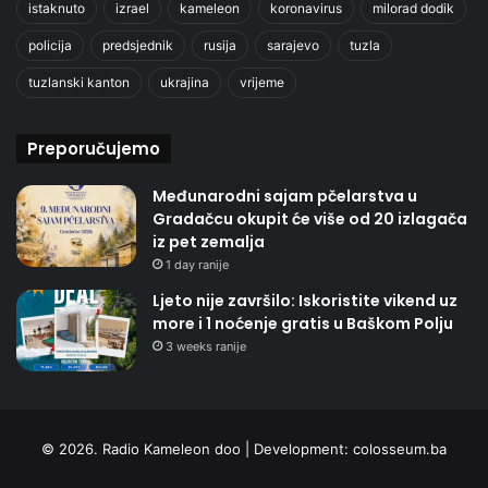
istaknuto
izrael
kameleon
koronavirus
milorad dodik
policija
predsjednik
rusija
sarajevo
tuzla
tuzlanski kanton
ukrajina
vrijeme
Preporučujemo
Međunarodni sajam pčelarstva u
Gradačcu okupit će više od 20 izlagača
iz pet zemalja
1 day ranije
Ljeto nije završilo: Iskoristite vikend uz
more i 1 noćenje gratis u Baškom Polju
3 weeks ranije
© 2026. Radio Kameleon doo | Development:
colosseum.ba