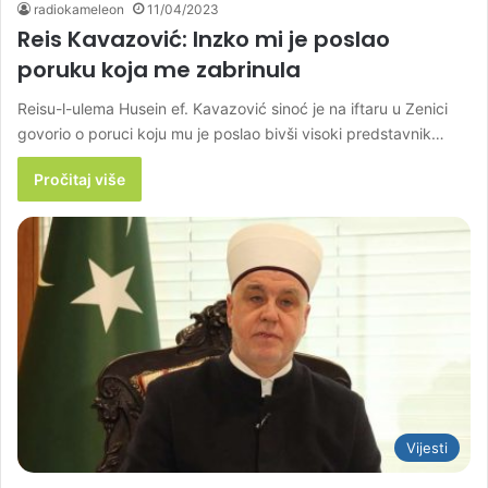
radiokameleon
11/04/2023
Reis Kavazović: Inzko mi je poslao
poruku koja me zabrinula
Reisu-l-ulema Husein ef. Kavazović sinoć je na iftaru u Zenici
govorio o poruci koju mu je poslao bivši visoki predstavnik…
Pročitaj više
Vijesti