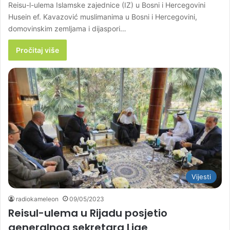
Reisu-l-ulema Islamske zajednice (IZ) u Bosni i Hercegovini
Husein ef. Kavazović muslimanima u Bosni i Hercegovini,
domovinskim zemljama i dijaspori…
Pročitaj više
Vijesti
radiokameleon
09/05/2023
Reisul-ulema u Rijadu posjetio
generalnog sekretara Lige