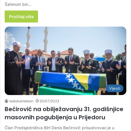
Šahinom bin…
Pročitaj više
Vijesti
radiokameleon
20/07/2023
Bećirović na obilježavanju 31. godišnjice
masovnih pogubljenja u Prijedoru
Član Predsjedništva BiH Denis Bećirović prisustvovao je u