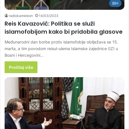
BiH
radiokameleon
14/03/2023
Reis Kavazović: Politika se služi
islamofobijom kako bi pridobila glasove
Međunarodni dan borbe protiv islamofobije obilježava se 15.
marta, a tim povodom reisul-ulema Islamske zajednice (IZ) u
Bosni i Hercegovini…
Pročitaj više