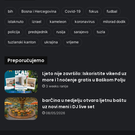
bih
Bosna i Hercegovina
Covid-19
fokus
fudbal
istaknuto
izrael
kameleon
koronavirus
milorad dodik
policija
predsjednik
rusija
sarajevo
tuzla
tuzlanski kanton
ukrajina
vrijeme
Preporučujemo
Ljeto nije završilo: Iskoristite vikend uz
more i 1 noćenje gratis u Baškom Polju
3 weeks ranije
barČina u nedjelju otvara ljetnu baštu
uz novi meni i DJ live set
08/05/2026