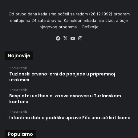
Od prvog dana kada smo počeli sa radom (26.12.1992) program
emitujemo 24 sata dnevno. Kameleon nikada nije stao, a boje
njegovog programa...
Opširnije
Facebook
X
YouTube
Instagram
Najnovije
1 hour ranije
Tuzlanski crveno-crni do pobjede u pripremnoj
utakmici
1 hour ranije
Besplatni udžbenici za sve osnovce u Tuzlanskom
kantonu
1 hour ranije
Infantino dobio podršku uprave Fife unatoč kritikama
Popularno