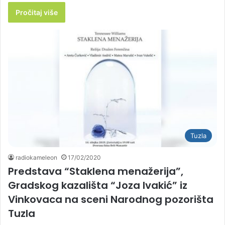
Pročitaj više
Tuzla
radiokameleon
17/02/2020
Predstava “Staklena menažerija”,
Gradskog kazališta “Joza Ivakić” iz
Vinkovaca na sceni Narodnog pozorišta
Tuzla