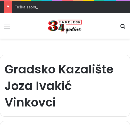
Teška saobraćajna nesreća u Banovićima, poginuo 60-godišnji vozač
Meni
Pr
Gradsko Kazalište
Joza Ivakić
Vinkovci