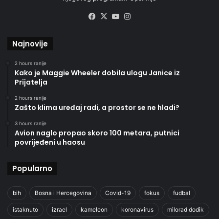
Facebook
X
YouTube
Instagram
Najnovije
2 hours ranije
Kako je Maggie Wheeler dobila ulogu Janice iz
Prijatelja
2 hours ranije
Zašto klima uređaj radi, a prostor se ne hladi?
3 hours ranije
Avion naglo propao skoro 100 metara, putnici
povrijeđeni u haosu
Popularno
bih
Bosna i Hercegovina
Covid-19
fokus
fudbal
istaknuto
izrael
kameleon
koronavirus
milorad dodik