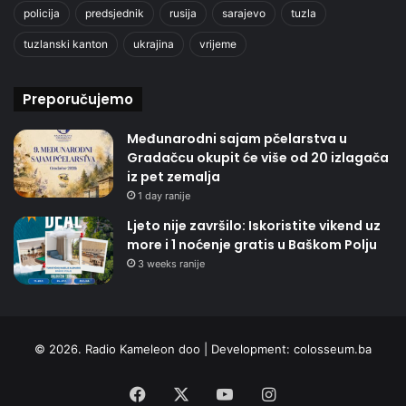
policija
predsjednik
rusija
sarajevo
tuzla
tuzlanski kanton
ukrajina
vrijeme
Preporučujemo
Međunarodni sajam pčelarstva u
Gradačcu okupit će više od 20 izlagača
iz pet zemalja
1 day ranije
Ljeto nije završilo: Iskoristite vikend uz
more i 1 noćenje gratis u Baškom Polju
3 weeks ranije
© 2026. Radio Kameleon doo | Development:
colosseum.ba
Facebook
X
YouTube
Instagram