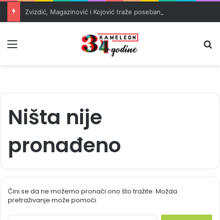
Zvizdić, Magazinović i Kojović traže poseban status za Memorijalni centar Srebrenica
Meni
Pr
Ništa nije
pronađeno
Čini se da ne možemo pronaći ono što tražite. Možda
pretraživanje može pomoći.
S