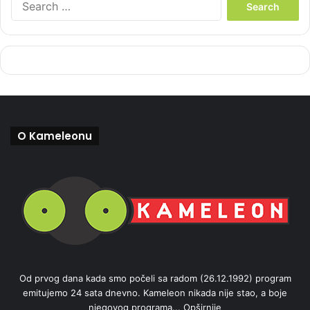
e
a
r
c
h
f
o
r
:
O Kameleonu
Od prvog dana kada smo počeli sa radom (26.12.1992) program
emitujemo 24 sata dnevno. Kameleon nikada nije stao, a boje
njegovog programa...
Opširnije