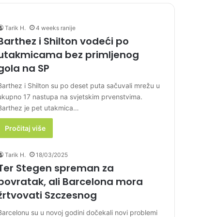
Tarik H.
4 weeks ranije
Barthez i Shilton vodeći po
utakmicama bez primljenog
gola na SP
Barthez i Shilton su po deset puta sačuvali mrežu u
ukupno 17 nastupa na svjetskim prvenstvima.
Barthez je pet utakmica…
Pročitaj više
Tarik H.
18/03/2025
Ter Stegen spreman za
povratak, ali Barcelona mora
žrtvovati Szczesnog
Barcelonu su u novoj godini dočekali novi problemi