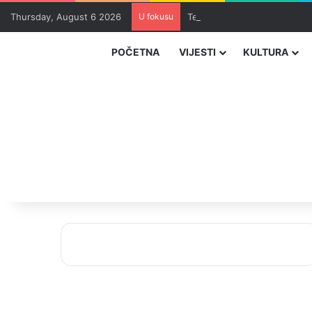
Thursday, August 6 2026
U fokusu
Teška saobraćajna nesreća u
POČETNA
VIJESTI
KULTURA