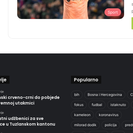
Sport
ije
Popularno
ije
bih
Bosna i Hercegovina
C
nski crveno-crni do pobjede
premnoj utakmici
fokus
fudbal
istaknuto
ije
kameleon
koronavirus
tni udžbenici za sve
ce u Tuzlanskom kantonu
milorad dodik
policija
pred