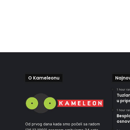
O Kameleonu
Najnov
1 hour ran
Tuzla
u pri
1 hour ran
Bespla
osnov
Od prvog dana kada smo počeli sa radom