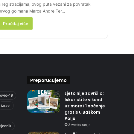
s registracijama, ovog puta vezani za povratak
prvog golmana Marca Andre Ter…
Pročitaj više
Preporučujemo
Ljeto nije završilo:
ovid-19
Iskoristite vikend
uz more i 1 noćenje
izrael
gratis u Baškom
Polju
3 weeks ranije
sjednik