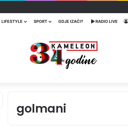
 Banovićima, poginuo 60-godišnji vozač
LIFESTYLE
SPORT
GDJE IZAĆI?
RADIO LIVE
golmani