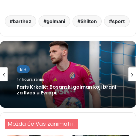
barthez
golmani
Shilton
sport
BiH
17 hours ranije
Faris Krkalić: Bosanski golman koji brani
za Ilves u Evropi
Možda će Vas zanimati i: