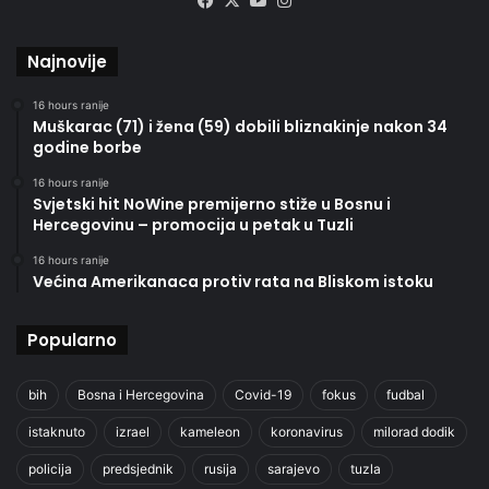
Facebook
X
YouTube
Instagram
Najnovije
16 hours ranije
Muškarac (71) i žena (59) dobili bliznakinje nakon 34
godine borbe
16 hours ranije
Svjetski hit NoWine premijerno stiže u Bosnu i
Hercegovinu – promocija u petak u Tuzli
16 hours ranije
Većina Amerikanaca protiv rata na Bliskom istoku
Popularno
bih
Bosna i Hercegovina
Covid-19
fokus
fudbal
istaknuto
izrael
kameleon
koronavirus
milorad dodik
policija
predsjednik
rusija
sarajevo
tuzla