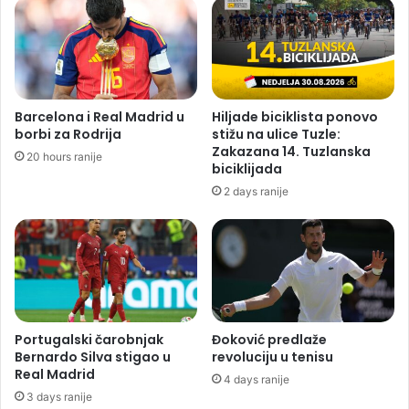
Barcelona i Real Madrid u
Hiljade biciklista ponovo
borbi za Rodrija
stižu na ulice Tuzle:
Zakazana 14. Tuzlanska
20 hours ranije
biciklijada
2 days ranije
Portugalski čarobnjak
Đoković predlaže
Bernardo Silva stigao u
revoluciju u tenisu
Real Madrid
4 days ranije
3 days ranije