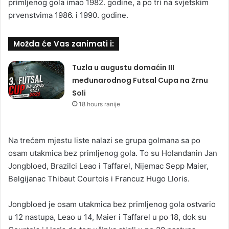
primljenog gola imao 1982. godine, a po tri na svjetskim
prvenstvima 1986. i 1990. godine.
Možda će Vas zanimati i:
Tuzla u augustu domaćin III
međunarodnog Futsal Cupa na Zrnu
Soli
18 hours ranije
Na trećem mjestu liste nalazi se grupa golmana sa po
osam utakmica bez primljenog gola. To su Holanđanin Jan
Jongbloed, Brazilci Leao i Taffarel, Nijemac Sepp Maier,
Belgijanac Thibaut Courtois i Francuz Hugo Lloris.
Jongbloed je osam utakmica bez primljenog gola ostvario
u 12 nastupa, Leao u 14, Maier i Taffarel u po 18, dok su