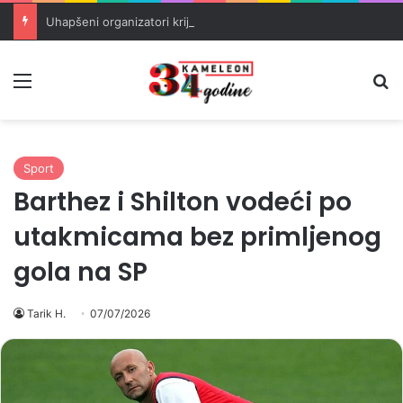
Uhapšeni organizatori krijumčarenja migranata preko BiH i Balkana
Meni
Pr
Sport
Barthez i Shilton vodeći po
utakmicama bez primljenog
gola na SP
Tarik H.
07/07/2026