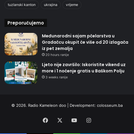
tuzlanski kanton
ukrajina
vrijeme
Preporučujemo
Međunarodni sajam pčelarstva u
Gradačcu okupit će više od 20 izlagača
iz pet zemalja
20 hours ranije
Ljeto nije završilo: Iskoristite vikend uz
more i 1 noćenje gratis u Baškom Polju
3 weeks ranije
© 2026. Radio Kameleon doo | Development:
colosseum.ba
Facebook
X
YouTube
Instagram