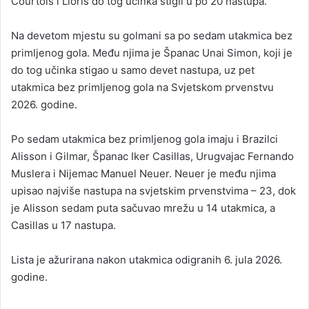
Courtois i Lloris do tog učinka stigli u po 20 nastupa.
Na devetom mjestu su golmani sa po sedam utakmica bez
primljenog gola. Među njima je Španac Unai Simon, koji je
do tog učinka stigao u samo devet nastupa, uz pet
utakmica bez primljenog gola na Svjetskom prvenstvu
2026. godine.
Po sedam utakmica bez primljenog gola imaju i Brazilci
Alisson i Gilmar, Španac Iker Casillas, Urugvajac Fernando
Muslera i Nijemac Manuel Neuer. Neuer je među njima
upisao najviše nastupa na svjetskim prvenstvima – 23, dok
je Alisson sedam puta sačuvao mrežu u 14 utakmica, a
Casillas u 17 nastupa.
Lista je ažurirana nakon utakmica odigranih 6. jula 2026.
godine.