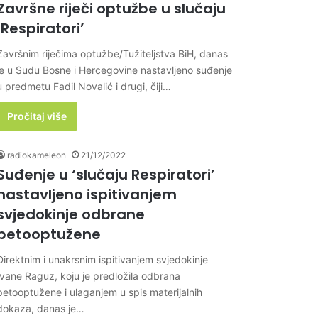
Završne riječi optužbe u slučaju
‘Respiratori’
Završnim riječima optužbe/Tužiteljstva BiH, danas
je u Sudu Bosne i Hercegovine nastavljeno suđenje
u predmetu Fadil Novalić i drugi, čiji…
Pročitaj više
radiokameleon
21/12/2022
Suđenje u ‘slučaju Respiratori’
nastavljeno ispitivanjem
svjedokinje odbrane
petooptužene
Direktnim i unakrsnim ispitivanjem svjedokinje
Ivane Raguz, koju je predložila odbrana
petooptužene i ulaganjem u spis materijalnih
dokaza, danas je…