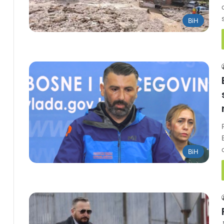
BiH
BiH