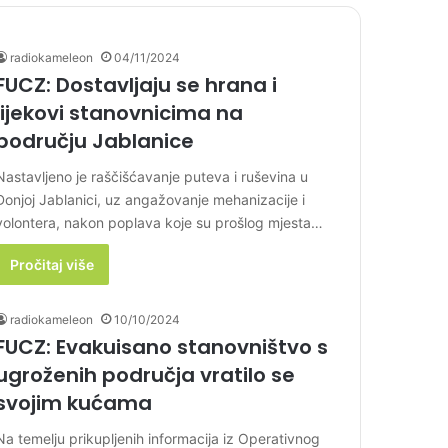
radiokameleon
04/11/2024
FUCZ: Dostavljaju se hrana i
lijekovi stanovnicima na
području Jablanice
Nastavljeno je raščišćavanje puteva i ruševina u
Donjoj Jablanici, uz angažovanje mehanizacije i
volontera, nakon poplava koje su prošlog mjesta…
Pročitaj više
radiokameleon
10/10/2024
FUCZ: Evakuisano stanovništvo s
ugroženih područja vratilo se
svojim kućama
Na temelju prikupljenih informacija iz Operativnog