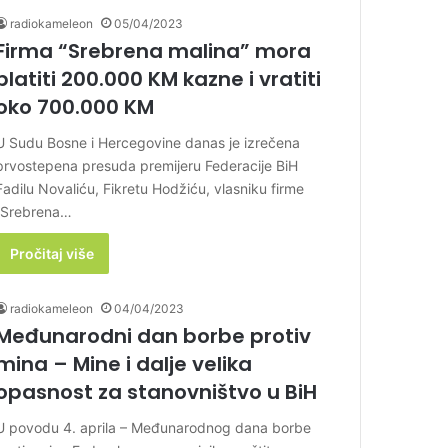
radiokameleon
05/04/2023
Firma “Srebrena malina” mora
platiti 200.000 KM kazne i vratiti
oko 700.000 KM
U Sudu Bosne i Hercegovine danas je izrečena
prvostepena presuda premijeru Federacije BiH
Fadilu Novaliću, Fikretu Hodžiću, vlasniku firme
“Srebrena…
Pročitaj više
radiokameleon
04/04/2023
Međunarodni dan borbe protiv
mina – Mine i dalje velika
opasnost za stanovništvo u BiH
U povodu 4. aprila – Međunarodnog dana borbe