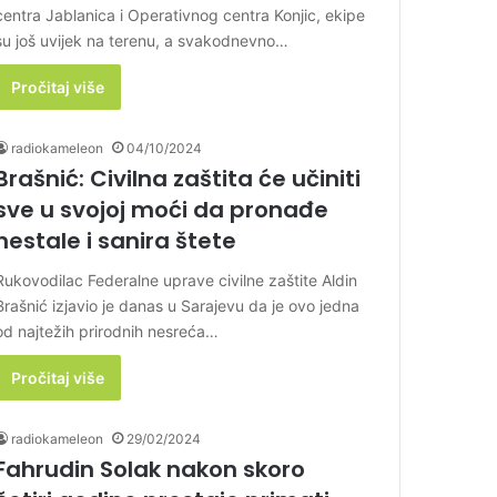
centra Jablanica i Operativnog centra Konjic, ekipe
su još uvijek na terenu, a svakodnevno…
Pročitaj više
radiokameleon
04/10/2024
Brašnić: Civilna zaštita će učiniti
sve u svojoj moći da pronađe
nestale i sanira štete
Rukovodilac Federalne uprave civilne zaštite Aldin
Brašnić izjavio je danas u Sarajevu da je ovo jedna
od najtežih prirodnih nesreća…
Pročitaj više
radiokameleon
29/02/2024
Fahrudin Solak nakon skoro