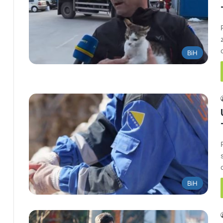
BiH
BiH