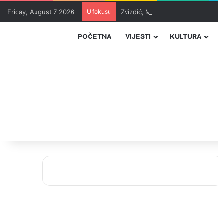
Friday, August 7 2026
U fokusu
Zvizdić, Magazinović i Kojović 
POČETNA
VIJESTI
KULTURA