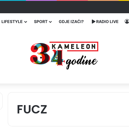
traže poseban status za Memorijalni centar Srebrenica
LIFESTYLE
SPORT
GDJE IZAĆI?
RADIO LIVE
FUCZ