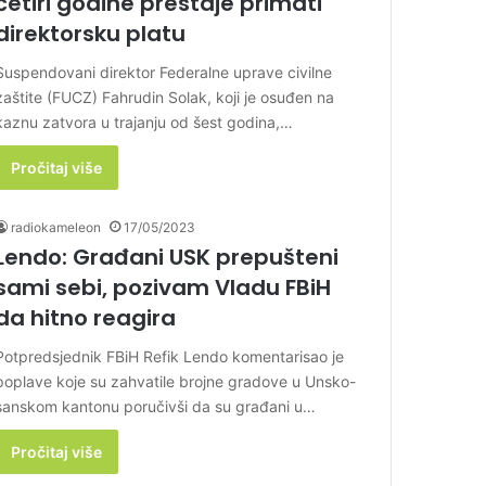
četiri godine prestaje primati
direktorsku platu
Suspendovani direktor Federalne uprave civilne
zaštite (FUCZ) Fahrudin Solak, koji je osuđen na
kaznu zatvora u trajanju od šest godina,…
Pročitaj više
radiokameleon
17/05/2023
Lendo: Građani USK prepušteni
sami sebi, pozivam Vladu FBiH
da hitno reagira
Potpredsjednik FBiH Refik Lendo komentarisao je
poplave koje su zahvatile brojne gradove u Unsko-
sanskom kantonu poručivši da su građani u…
Pročitaj više