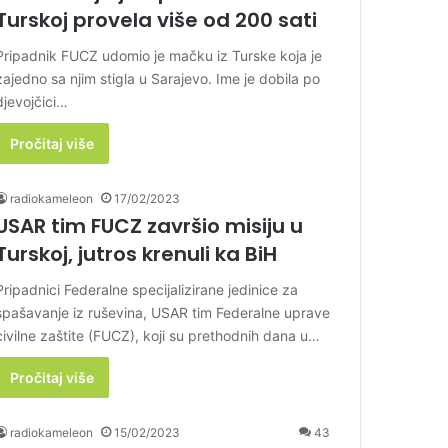
Turskoj provela više od 200 sati
Pripadnik FUCZ udomio je mačku iz Turske koja je
zajedno sa njim stigla u Sarajevo. Ime je dobila po
djevojčici…
Pročitaj više
radiokameleon
17/02/2023
USAR tim FUCZ završio misiju u
Turskoj, jutros krenuli ka BiH
Pripadnici Federalne specijalizirane jedinice za
spašavanje iz ruševina, USAR tim Federalne uprave
civilne zaštite (FUCZ), koji su prethodnih dana u…
Pročitaj više
radiokameleon
15/02/2023
43