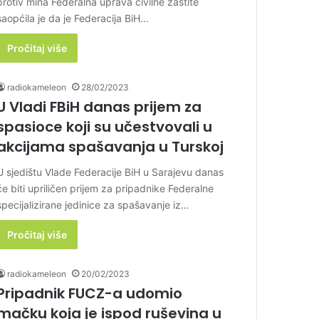
protiv mina Federalna uprava civilne zaštite
saopćila je da je Federacija BiH…
Pročitaj više
radiokameleon
28/02/2023
U Vladi FBiH danas prijem za
spasioce koji su učestvovali u
akcijama spašavanja u Turskoj
U sjedištu Vlade Federacije BiH u Sarajevu danas
će biti upriličen prijem za pripadnike Federalne
specijalizirane jedinice za spašavanje iz…
Pročitaj više
radiokameleon
20/02/2023
Pripadnik FUCZ-a udomio
mačku koja je ispod ruševina u