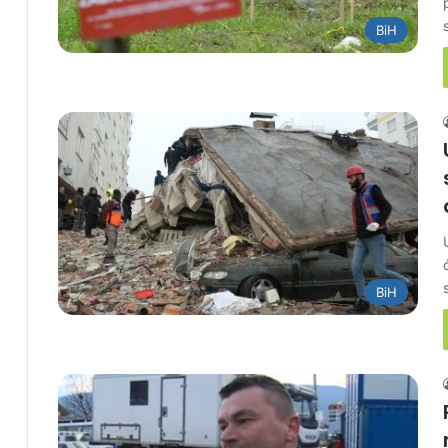
BiH
BiH