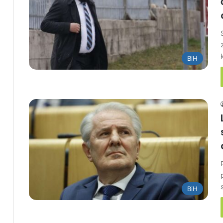
BiH
BiH