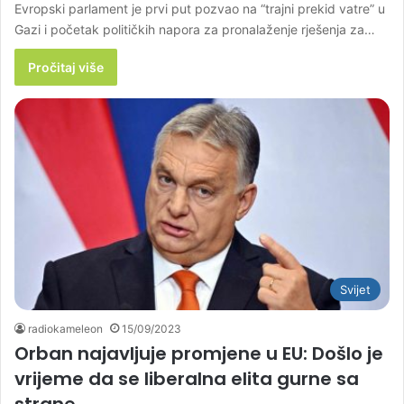
Evropski parlament je prvi put pozvao na “trajni prekid vatre” u
Gazi i početak političkih napora za pronalaženje rješenja za…
Pročitaj više
Svijet
radiokameleon
15/09/2023
Orban najavljuje promjene u EU: Došlo je
vrijeme da se liberalna elita gurne sa
strane