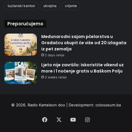
tuzlanski kanton
ukrajina
vrijeme
Preporučujemo
Međunarodni sajam pčelarstva u
Gradačcu okupit će više od 20 izlagača
iz pet zemalja
2 days ranije
Ljeto nije završilo: Iskoristite vikend uz
more i 1 noćenje gratis u Baškom Polju
3 weeks ranije
© 2026. Radio Kameleon doo | Development:
colosseum.ba
Facebook
X
YouTube
Instagram