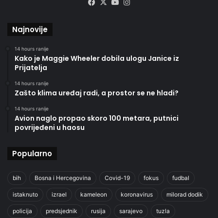
Facebook
X
YouTube
Instagram
Najnovije
14 hours ranije
Kako je Maggie Wheeler dobila ulogu Janice iz
Prijatelja
14 hours ranije
Zašto klima uređaj radi, a prostor se ne hladi?
14 hours ranije
Avion naglo propao skoro 100 metara, putnici
povrijeđeni u haosu
Popularno
bih
Bosna i Hercegovina
Covid-19
fokus
fudbal
istaknuto
izrael
kameleon
koronavirus
milorad dodik
policija
predsjednik
rusija
sarajevo
tuzla