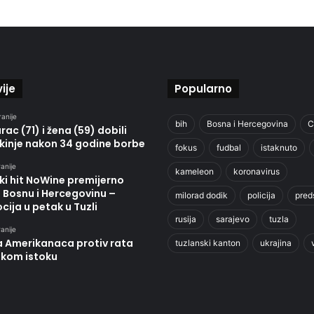
ije
Popularno
ranije
bih
Bosna i Hercegovina
C
ac (71) i žena (59) dobili
kinje nakon 34 godine borbe
fokus
fudbal
istaknuto
anije
kameleon
koronavirus
ki hit NoWine premijerno
u Bosnu i Hercegovinu –
milorad dodik
policija
pred
ija u petak u Tuzli
rusija
sarajevo
tuzla
anije
a Amerikanaca protiv rata
tuzlanski kanton
ukrajina
skom istoku