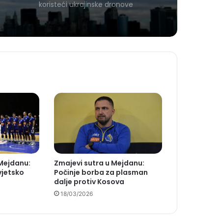
koristeći ukrajinske dronove
Mejdanu:
Zmajevi sutra u Mejdanu:
vjetsko
Počinje borba za plasman
dalje protiv Kosova
18/03/2026