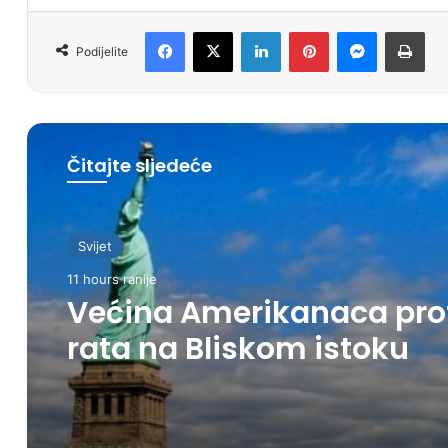
Facebook
X
LinkedIn
Pinterest
Messenger
Print
Podijelite
Čitajte sljedeće
Svijet
11 hours ranije
Većina Amerikanaca pro
rata na Bliskom istoku