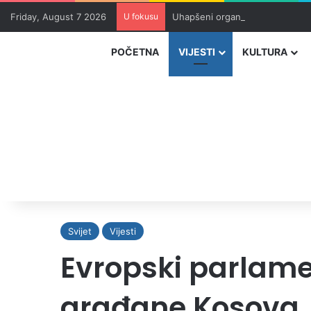
Friday, August 7 2026
U fokusu
Uhapšeni organizatori krijumčar
POČETNA
VIJESTI
KULTURA
Svijet
Vijesti
Evropski parlame
građane Kosova