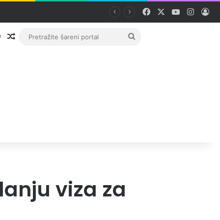
Facebook
X
YouTube
Instag
Pri
Prijava
Random članak
Pretražite
šareni
portal
anju viza za