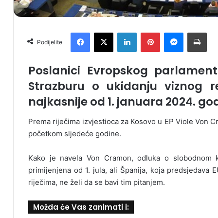
Facebook
X
LinkedIn
Pinterest
Messenger
Print
Podijelite
Poslanici Evropskog parlamen
Strazburu o ukidanju viznog 
najkasnije od 1. januara 2024. god
Prema riječima izvjestioca za Kosovo u EP Viole Von C
početkom sljedeće godine.
Kako je navela Von Cramon, odluka o slobodnom kr
primijenjena od 1. jula, ali Španija, koja predsjedava
riječima, ne želi da se bavi tim pitanjem.
Možda će Vas zanimati i: