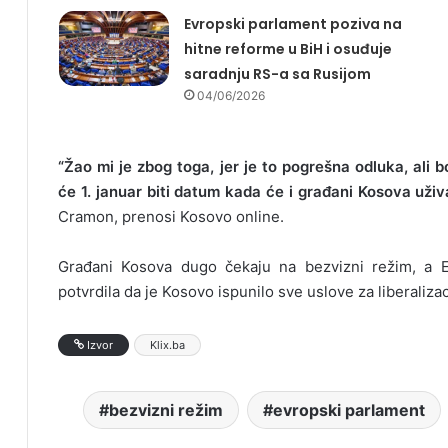
Evropski parlament poziva na
hitne reforme u BiH i osuđuje
saradnju RS-a sa Rusijom
04/06/2026
“Žao mi je zbog toga, jer je to pogrešna odluka, ali
će 1. januar biti datum kada će i građani Kosova uži
Cramon, prenosi Kosovo online.
Građani Kosova dugo čekaju na bezvizni režim, a E
potvrdila da je Kosovo ispunilo sve uslove za liberalizac
Izvor
Klix.ba
bezvizni režim
evropski parlament