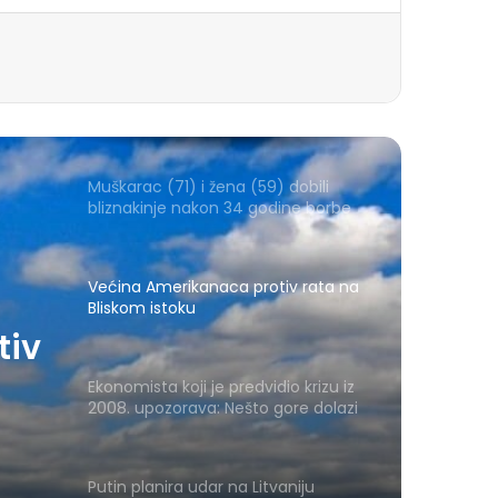
Muškarac (71) i žena (59) dobili
bliznakinje nakon 34 godine borbe
Većina Amerikanaca protiv rata na
Bliskom istoku
tiv
Ekonomista koji je predvidio krizu iz
2008. upozorava: Nešto gore dolazi
Putin planira udar na Litvaniju