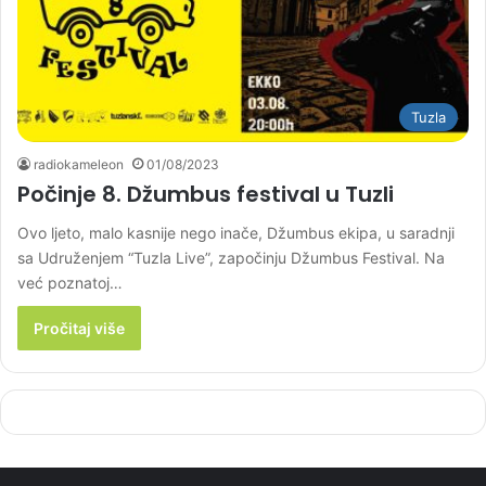
Tuzla
radiokameleon
01/08/2023
Počinje 8. Džumbus festival u Tuzli
Ovo ljeto, malo kasnije nego inače, Džumbus ekipa, u saradnji
sa Udruženjem “Tuzla Live”, započinju Džumbus Festival. Na
već poznatoj…
Pročitaj više