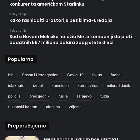
konkurenta američkom Starlinku
1 day ranije
Kako rashladiti prostoriju bez klima-uređaja
1 day ranije
Sud u Novom Meksiku naložio Meta kompaniji da plati
dodatnih 567 miliona dolara zbog štete djeci
Popularno
bih
Bosna i Hercegovina
Covid-19
fokus
fudbal
istaknuto
izrael
kameleon
koronavirus
milorad dodik
policija
predsjednik
rusija
sarajevo
tuzla
tuzlanski kanton
ukrajina
vrijeme
Preporučujemo
Međunarodni sajam pčelarstva u