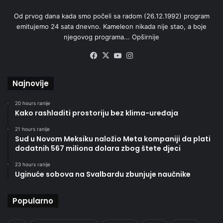
Od prvog dana kada smo počeli sa radom (26.12.1992) program
emitujemo 24 sata dnevno. Kameleon nikada nije stao, a boje
njegovog programa...
Opširnije
Facebook
X
YouTube
Instagram
Najnovije
20 hours ranije
Kako rashladiti prostoriju bez klima-uređaja
21 hours ranije
Sud u Novom Meksiku naložio Meta kompaniji da plati
dodatnih 567 miliona dolara zbog štete djeci
23 hours ranije
Uginuće sobova na Svalbardu zbunjuje naučnike
Popularno