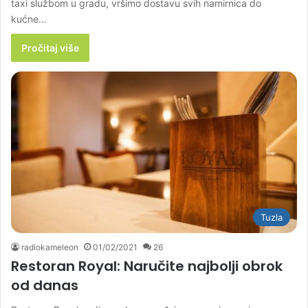
taxi službom u gradu, vršimo dostavu svih namirnica do
kućne…
Pročitaj više
Tuzla
radiokameleon
01/02/2021
26
Restoran Royal: Naručite najbolji obrok
od danas