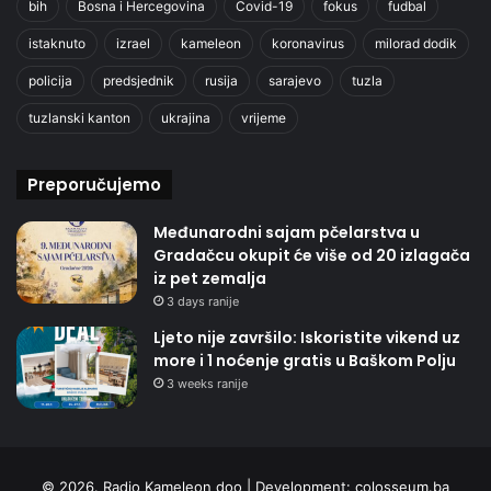
bih
Bosna i Hercegovina
Covid-19
fokus
fudbal
istaknuto
izrael
kameleon
koronavirus
milorad dodik
policija
predsjednik
rusija
sarajevo
tuzla
tuzlanski kanton
ukrajina
vrijeme
Preporučujemo
Međunarodni sajam pčelarstva u
Gradačcu okupit će više od 20 izlagača
iz pet zemalja
3 days ranije
Ljeto nije završilo: Iskoristite vikend uz
more i 1 noćenje gratis u Baškom Polju
3 weeks ranije
© 2026. Radio Kameleon doo | Development:
colosseum.ba