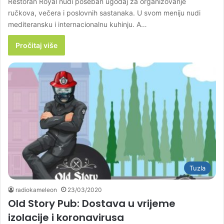
Restoran Royal nudi poseban ugođaj za organizovanje
ručkova, večera i poslovnih sastanaka. U svom meniju nudi
mediteransku i internacionalnu kuhinju. A…
Pročitaj više
Tuzla
radiokameleon
23/03/2020
Old Story Pub: Dostava u vrijeme
izolacije i koronavirusa