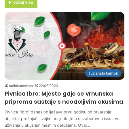
Pročitaj više
Tuzlanski kanton
radiokameleon
22/06/2023
Pivnica Ibro: Mjesto gdje se vrhunska
priprema sastaje s neodoljivim okusima
Pivnica “Ibro” danas obilježava prvu godinu od otvaranja
objekta, pružajući svojim posjetiteljima nezaboravno iskustvo
uživanja u ukusnim mesnim delicijama. Ovaj…