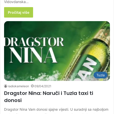
Vidovdanska…
Pročitaj više
Tuzla
radiokameleon
09/04/2021
Dragstor Nina: Naruči i Tuzla taxi ti
donosi
Dragstor Nina Vam donosi sjajne vijesti. U suradnji sa najboljom