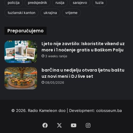
policija
predsjednik
rusija
sarajevo
tuzla
tuzlanski kanton
ukrajina
vrijeme
Preporučujemo
Ljeto nije završilo: Iskoristite vikend uz
more i 1 noćenje gratis u Baškom Polju
3 weeks ranije
barČina u nedjelju otvara ljetnu baštu
uz novi meni i DJ live set
08/05/2026
© 2026. Radio Kameleon doo | Development:
colosseum.ba
Facebook
X
YouTube
Instagram