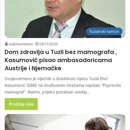
Tuzlanski kanton
radiokameleon
09/11/2020
Dom zdravlja u Tuzli bez mamografa ,
Kasumović pisao ambasadoricama
Austrije i Njemačke
Svojevremeno je vijećnik u Gradskom vijeću Tuzla Elvir
Kasumović (SBB) na društvenim mrežama napisao “Popravite
mamograf”. Naime, prijeko potreban uređaj…
Pročitaj više