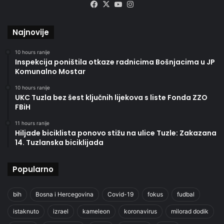
Facebook
X
YouTube
Instagram
Najnovije
10 hours ranije
Inspekcija poništila otkaze radnicima Bošnjacima u JP
Komunalno Mostar
10 hours ranije
UKC Tuzla bez šest ključnih lijekova s liste Fonda ZZO
FBiH
11 hours ranije
Hiljade biciklista ponovo stižu na ulice Tuzle: Zakazana
14. Tuzlanska biciklijada
Popularno
bih
Bosna i Hercegovina
Covid-19
fokus
fudbal
istaknuto
izrael
kameleon
koronavirus
milorad dodik