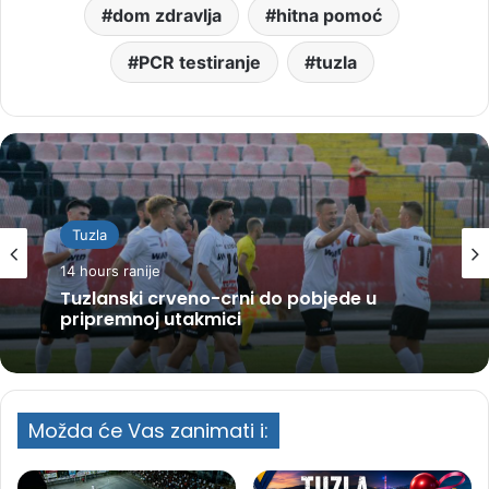
dom zdravlja
hitna pomoć
PCR testiranje
tuzla
Tuzla
14 hours ranije
Tuzlanski crveno-crni do pobjede u
pripremnoj utakmici
Možda će Vas zanimati i: