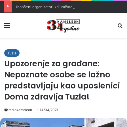
Uhapšeni organizatori krijumčarenja migranata preko BiH i Balkana
Meni
Pr
Tuzla
Upozorenje za građane:
Nepoznate osobe se lažno
predstavljaju kao uposlenici
Doma zdravlja Tuzla!
radiokameleon
14/04/2021