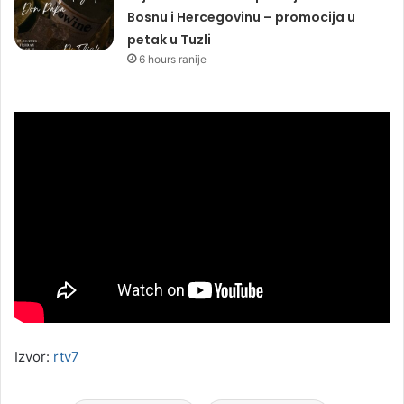
Bosnu i Hercegovinu – promocija u
petak u Tuzli
6 hours ranije
Izvor:
rtv7