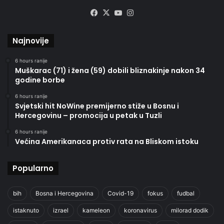
Facebook
X
YouTube
Instagram
Najnovije
6 hours ranije
Muškarac (71) i žena (59) dobili bliznakinje nakon 34
godine borbe
6 hours ranije
Svjetski hit NoWine premijerno stiže u Bosnu i
Hercegovinu – promocija u petak u Tuzli
6 hours ranije
Većina Amerikanaca protiv rata na Bliskom istoku
Popularno
bih
Bosna i Hercegovina
Covid-19
fokus
fudbal
istaknuto
izrael
kameleon
koronavirus
milorad dodik