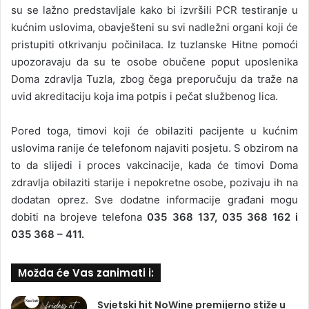
su se lažno predstavljale kako bi izvršili PCR testiranje u
kućnim uslovima, obavješteni su svi nadležni organi koji će
pristupiti otkrivanju počinilaca. Iz tuzlanske Hitne pomoći
upozoravaju da su te osobe obučene poput uposlenika
Doma zdravlja Tuzla, zbog čega preporučuju da traže na
uvid akreditaciju koja ima potpis i pečat službenog lica.
Pored toga, timovi koji će obilaziti pacijente u kućnim
uslovima ranije će telefonom najaviti posjetu. S obzirom na
to da slijedi i proces vakcinacije, kada će timovi Doma
zdravlja obilaziti starije i nepokretne osobe, pozivaju ih na
dodatan oprez. Sve dodatne informacije građani mogu
dobiti na brojeve telefona
035 368 137, 035 368 162 i
035 368 – 411.
Možda će Vas zanimati i:
Svjetski hit NoWine premijerno stiže u