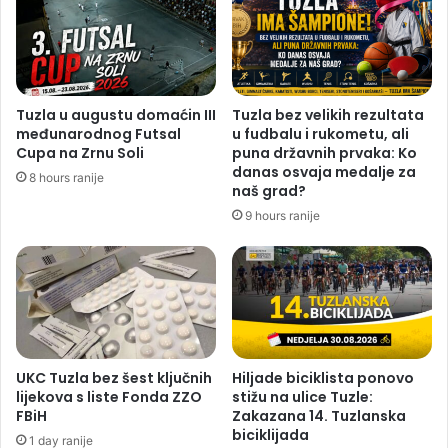
Tuzla u augustu domaćin III
Tuzla bez velikih rezultata
međunarodnog Futsal
u fudbalu i rukometu, ali
Cupa na Zrnu Soli
puna državnih prvaka: Ko
danas osvaja medalje za
8 hours ranije
naš grad?
9 hours ranije
UKC Tuzla bez šest ključnih
Hiljade biciklista ponovo
lijekova s liste Fonda ZZO
stižu na ulice Tuzle:
FBiH
Zakazana 14. Tuzlanska
biciklijada
1 day ranije