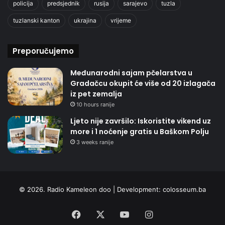
policija
predsjednik
rusija
sarajevo
tuzla
tuzlanski kanton
ukrajina
vrijeme
Preporučujemo
Međunarodni sajam pčelarstva u
Gradačcu okupit će više od 20 izlagača
iz pet zemalja
10 hours ranije
Ljeto nije završilo: Iskoristite vikend uz
more i 1 noćenje gratis u Baškom Polju
3 weeks ranije
© 2026. Radio Kameleon doo | Development:
colosseum.ba
Facebook
X
YouTube
Instagram