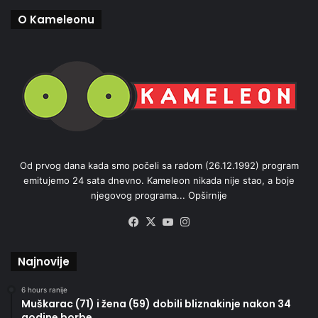
O Kameleonu
Od prvog dana kada smo počeli sa radom (26.12.1992) program
emitujemo 24 sata dnevno. Kameleon nikada nije stao, a boje
njegovog programa...
Opširnije
Facebook
X
YouTube
Instagram
Najnovije
6 hours ranije
Muškarac (71) i žena (59) dobili bliznakinje nakon 34
godine borbe