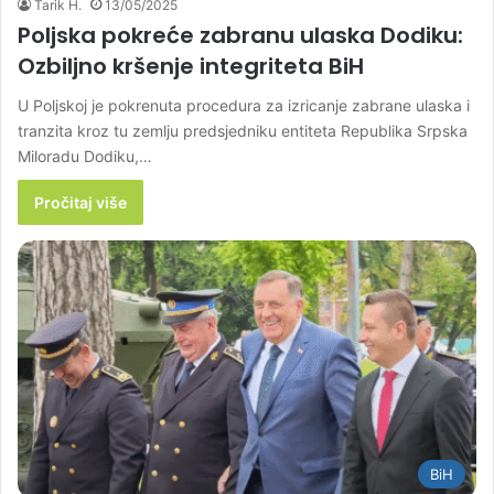
Tarik H.
13/05/2025
Poljska pokreće zabranu ulaska Dodiku:
Ozbiljno kršenje integriteta BiH
U Poljskoj je pokrenuta procedura za izricanje zabrane ulaska i
tranzita kroz tu zemlju predsjedniku entiteta Republika Srpska
Miloradu Dodiku,…
Pročitaj više
BiH