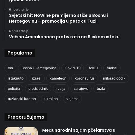
6 hours ranije
Svjetski hit NoWine premijerno stiže u Bosnu i
Hercegovinu – promocija u petak u Tuzli
6 hours ranije
Većina Amerikanaca protiv rata na Bliskom istoku
Popularno
bih
Bosna i Hercegovina
Covid-19
fokus
fudbal
istaknuto
izrael
kameleon
koronavirus
milorad dodik
policija
predsjednik
rusija
sarajevo
tuzla
tuzlanski kanton
ukrajina
vrijeme
Preporučujemo
Međunarodni sajam pčelarstva u