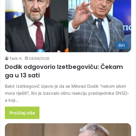
BiH
Tarik H.
24/06/2026
Dodik odgovorio Izetbegoviću: Čekam
ga u 13 sati
Bakir Izetbegović izjavio je da se Milorad Dodik “nekom silom
mora riješiti”, što je izazvalo oštru reakciju predsjednika SNSD-
a koji…
Pročitaj više