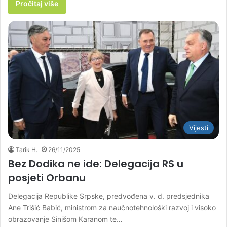
Pročitaj više
Vijesti
Tarik H.
26/11/2025
Bez Dodika ne ide: Delegacija RS u
posjeti Orbanu
Delegacija Republike Srpske, predvođena v. d. predsjednika
Ane Trišić Babić, ministrom za naučnotehnološki razvoj i visoko
obrazovanje Sinišom Karanom te…