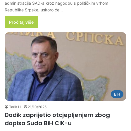
administracija SAD-a kroz nagodbu s političkim vrhom
Republike Srpske, uskoro će…
Pročitaj više
BiH
Tarik H.
21/10/2025
Dodik zaprijetio otcjepljenjem zbog
dopisa Suda BiH CIK-u