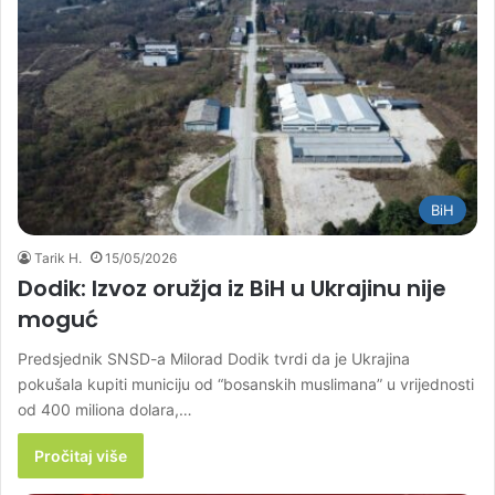
BiH
Tarik H.
15/05/2026
Dodik: Izvoz oružja iz BiH u Ukrajinu nije
moguć
Predsjednik SNSD-a Milorad Dodik tvrdi da je Ukrajina
pokušala kupiti municiju od “bosanskih muslimana” u vrijednosti
od 400 miliona dolara,…
Pročitaj više