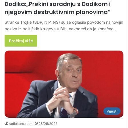
Dodika:„Prekini saradnju s Dodikom i
njegovim destruktivnim planovima“
Stranke Trojke (SDP, NiP, NS) su se oglasile povodom najnovijih
poziva iz političkih krugova u BiH, navodeći da je konačno…
Pročitaj više
Vijesti
radiokameleon
28/05/2025