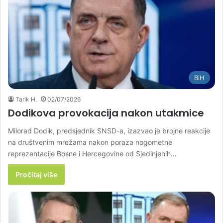
BiH
Tarik H.
02/07/2026
Dodikova provokacija nakon utakmice
Milorad Dodik, predsjednik SNSD-a, izazvao je brojne reakcije
na društvenim mrežama nakon poraza nogometne
reprezentacije Bosne i Hercegovine od Sjedinjenih…
Pročitaj više