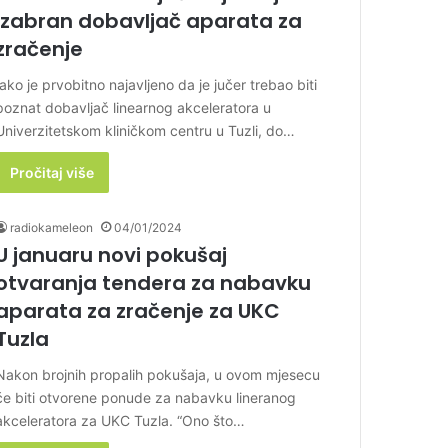
izabran dobavljač aparata za
zračenje
Iako je prvobitno najavljeno da je jučer trebao biti
poznat dobavljač linearnog akceleratora u
Univerzitetskom kliničkom centru u Tuzli, do…
Pročitaj više
radiokameleon
04/01/2024
U januaru novi pokušaj
otvaranja tendera za nabavku
aparata za zračenje za UKC
Tuzla
Nakon brojnih propalih pokušaja, u ovom mjesecu
će biti otvorene ponude za nabavku lineranog
akceleratora za UKC Tuzla. “Ono što…