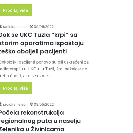
Pročitaj više
radiokameleon
09/06/2022
Dok se UKC Tuzla “krpi” sa
starim aparatima ispaštaju
teško oboljeli pacijenti
Onkološki pacijenti ponovo su bili uskraćeni za
radioterapiju u UKC-u u Tuzli, što, nažalost ne
treba čuditi, ako se uzme…
Pročitaj više
radiokameleon
09/05/2022
Počela rekonstrukcija
regionalnog puta u naselju
Zelenika u Živinicama