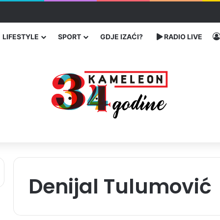
traže poseban status za Memorijalni centar Srebrenica
LIFESTYLE
SPORT
GDJE IZAĆI?
RADIO LIVE
Denijal Tulumović