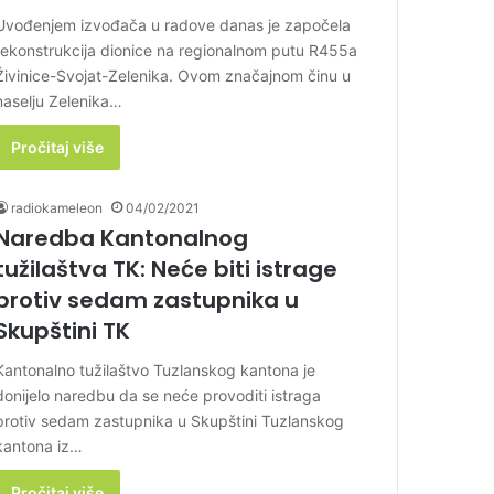
Uvođenjem izvođača u radove danas je započela
rekonstrukcija dionice na regionalnom putu R455a
Živinice-Svojat-Zelenika. Ovom značajnom činu u
naselju Zelenika…
Pročitaj više
radiokameleon
04/02/2021
Naredba Kantonalnog
tužilaštva TK: Neće biti istrage
protiv sedam zastupnika u
Skupštini TK
Kantonalno tužilaštvo Tuzlanskog kantona je
donijelo naredbu da se neće provoditi istraga
protiv sedam zastupnika u Skupštini Tuzlanskog
kantona iz…
Pročitaj više