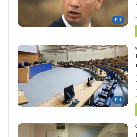
BiH
BiH