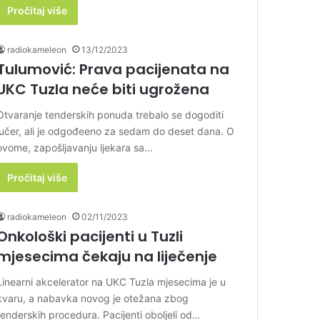
Pročitaj više
radiokameleon
13/12/2023
Tulumović: Prava pacijenata na
UKC Tuzla neće biti ugrožena
Otvaranje tenderskih ponuda trebalo se dogoditi
jučer, ali je odgođeeno za sedam do deset dana. O
ovome, zapošljavanju ljekara sa…
Pročitaj više
radiokameleon
02/11/2023
Onkološki pacijenti u Tuzli
mjesecima čekaju na liječenje
Linearni akcelerator na UKC Tuzla mjesecima je u
kvaru, a nabavka novog je otežana zbog
tenderskih procedura. Pacijenti oboljeli od…