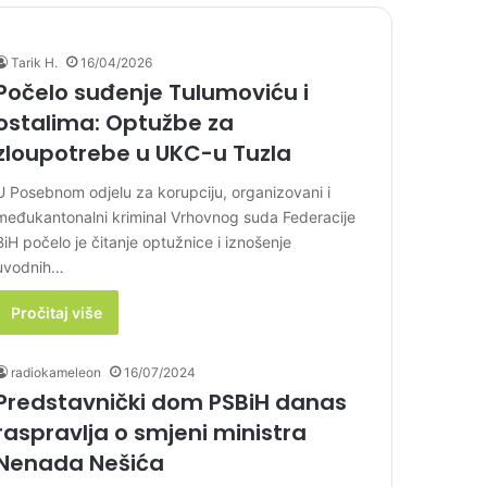
Tarik H.
16/04/2026
Počelo suđenje Tulumoviću i
ostalima: Optužbe za
zloupotrebe u UKC-u Tuzla
U Posebnom odjelu za korupciju, organizovani i
međukantonalni kriminal Vrhovnog suda Federacije
BiH počelo je čitanje optužnice i iznošenje
uvodnih…
Pročitaj više
radiokameleon
16/07/2024
Predstavnički dom PSBiH danas
raspravlja o smjeni ministra
Nenada Nešića