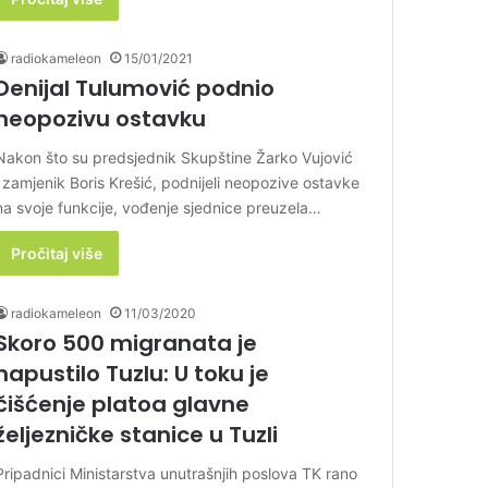
radiokameleon
15/01/2021
Denijal Tulumović podnio
neopozivu ostavku
Nakon što su predsjednik Skupštine Žarko Vujović
i zamjenik Boris Krešić, podnijeli neopozive ostavke
na svoje funkcije, vođenje sjednice preuzela…
Pročitaj više
radiokameleon
11/03/2020
Skoro 500 migranata je
napustilo Tuzlu: U toku je
čišćenje platoa glavne
željezničke stanice u Tuzli
Pripadnici Ministarstva unutrašnjih poslova TK rano