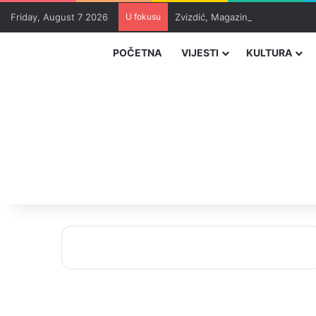
Friday, August 7 2026
U fokusu
Zvizdić, Magazinović i Kojović 
POČETNA
VIJESTI
KULTURA