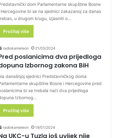
Predstavnički dom Parlamentarne skupštine Bosne
i Hercegovine bi se na sjednici zakazanoj za danas
trebao, u drugom krugu, izjasniti o…
Pročitaj više
radiokameleon
21/05/2024
Pred poslanicima dva prijedloga
dopuna Izbornog zakona BiH
Na današnjoj sjednici Predstavničkog doma
Parlamentarne skupštine Bosne i Hercegovine pred
poslanicima bi se trebala naći dva prijedloga
dopuna Izbornog…
Pročitaj više
radiokameleon
19/01/2024
Na UKC-u Tuzla još uvijek nije