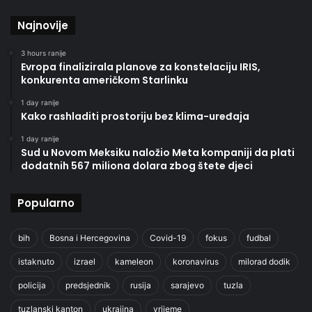
Najnovije
3 hours ranije
Evropa finalizirala planove za konstelaciju IRIS,
konkurenta američkom Starlinku
1 day ranije
Kako rashladiti prostoriju bez klima-uređaja
1 day ranije
Sud u Novom Meksiku naložio Meta kompaniji da plati
dodatnih 567 miliona dolara zbog štete djeci
Popularno
bih
Bosna i Hercegovina
Covid-19
fokus
fudbal
istaknuto
izrael
kameleon
koronavirus
milorad dodik
policija
predsjednik
rusija
sarajevo
tuzla
tuzlanski kanton
ukrajina
vrijeme