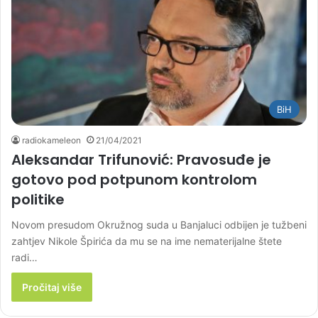
BiH
radiokameleon
21/04/2021
Aleksandar Trifunović: Pravosuđe je
gotovo pod potpunom kontrolom
politike
Novom presudom Okružnog suda u Banjaluci odbijen je tužbeni
zahtjev Nikole Špirića da mu se na ime nematerijalne štete
radi…
Pročitaj više