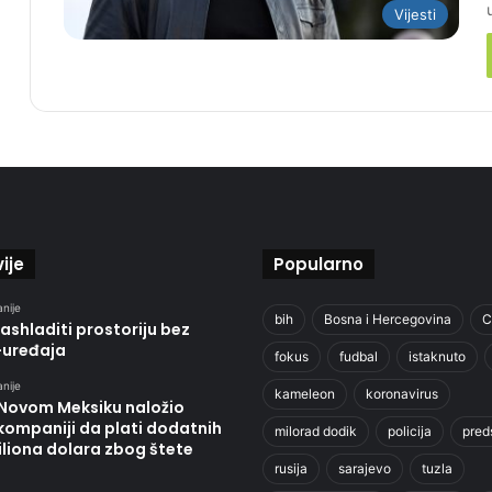
Vijesti
ije
Popularno
anije
bih
Bosna i Hercegovina
C
ashladiti prostoriju bez
-uređaja
fokus
fudbal
istaknuto
anije
kameleon
koronavirus
 Novom Meksiku naložio
kompaniji da plati dodatnih
milorad dodik
policija
pred
liona dolara zbog štete
rusija
sarajevo
tuzla