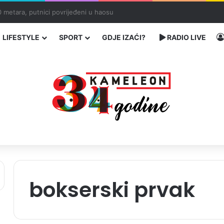
ć traže poseban status za Memorijalni centar Srebrenica
LIFESTYLE
SPORT
GDJE IZAĆI?
RADIO LIVE
bokserski prvak