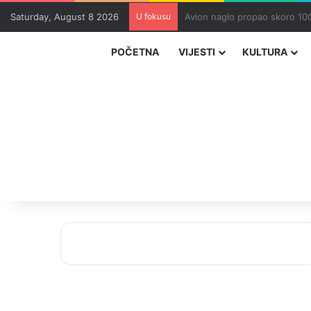
Saturday, August 8 2026
U fokusu
Zvizdić, Magazinović i Kojovi
POČETNA
VIJESTI
KULTURA