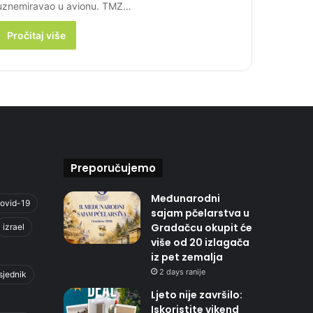
uznemiravao u avionu. TMZ…
Pročitaj više
Preporučujemo
Međunarodni
ovid-19
sajam pčelarstva u
Gradačcu okupit će
izrael
više od 20 izlagača
iz pet zemalja
2 days ranije
sjednik
Ljeto nije završilo:
Iskoristite vikend