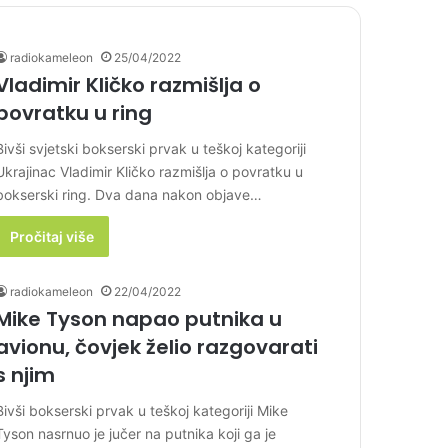
radiokameleon
25/04/2022
Vladimir Kličko razmišlja o
povratku u ring
Bivši svjetski bokserski prvak u teškoj kategoriji
Ukrajinac Vladimir Kličko razmišlja o povratku u
bokserski ring. Dva dana nakon objave…
Pročitaj više
radiokameleon
22/04/2022
Mike Tyson napao putnika u
avionu, čovjek želio razgovarati
s njim
Bivši bokserski prvak u teškoj kategoriji Mike
Tyson nasrnuo je jučer na putnika koji ga je