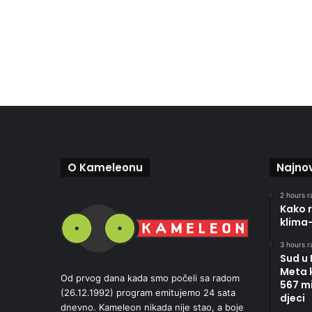
O Kameleonu
Najnov
2 hours r
Kako r
klima
3 hours r
Sud u
Meta 
Od prvog dana kada smo počeli sa radom
567 mi
(26.12.1992) program emitujemo 24 sata
djeci
dnevno. Kameleon nikada nije stao, a boje