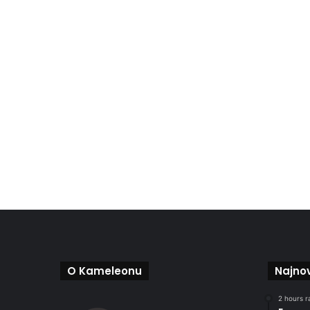
O Kameleonu
Najnov
2 hours r