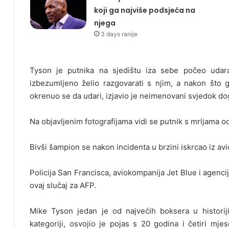
koji ga najviše podsjeća na
njega
3 days ranije
Tyson je putnika na sjedištu iza sebe počeo udar
izbezumljeno želio razgovarati s njim, a nakon što ga
okrenuo se da udari, izjavio je neimenovani svjedok d
Na objavljenim fotografijama vidi se putnik s mrljama o
Bivši šampion se nakon incidenta u brzini iskrcao iz avi
Policija San Francisca, aviokompanija Jet Blue i agenci
ovaj slučaj za AFP.
Mike Tyson jedan je od najvećih boksera u historij
kategoriji, osvojio je pojas s 20 godina i četiri mje