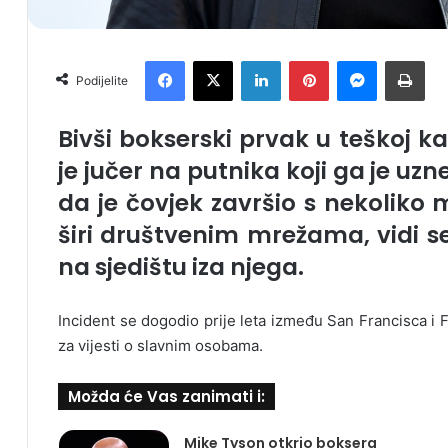
Facebook
X
LinkedIn
Pinterest
Messenger
Print
Podijelite
Bivši bokserski prvak u teškoj k
je jučer na putnika koji ga je uz
da je čovjek završio s nekoliko 
širi društvenim mrežama, vidi 
na sjedištu iza njega.
Incident se dogodio prije leta između San Francisca i Fl
za vijesti o slavnim osobama.
Možda će Vas zanimati i:
Mike Tyson otkrio boksera