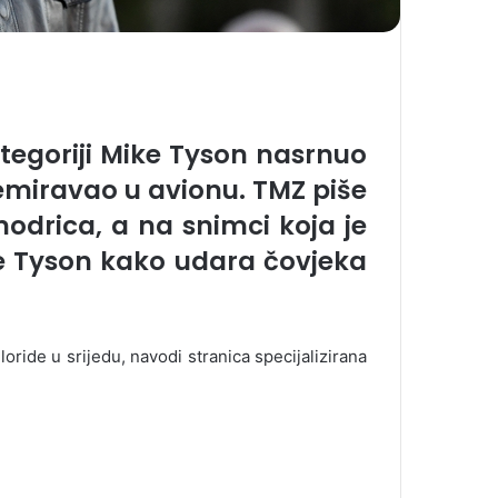
ategoriji Mike Tyson nasrnuo
nemiravao u avionu. TMZ piše
modrica, a na snimci koja je
se Tyson kako udara čovjeka
oride u srijedu, navodi stranica specijalizirana