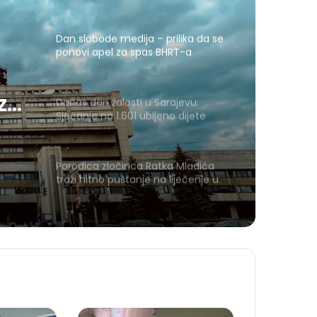
revolucije’
Dan slobode medija – prilika da se
ponovi apel za spas BHRT-a
 za
Danas dan žalosti u Sarajevu:
Sjećanje na 1.601 ubijeno dijete
Porodica zločinca Ratka Mladića
traži hitno puštanje na liječenje u
Srbiju