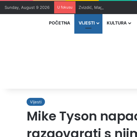
Sunday, August 9 2026
U fokusu
Zvizdić, Magazinović i Kojović
POČETNA
VIJESTI
KULTURA
Vijesti
Mike Tyson napao 
razgovarati s nji