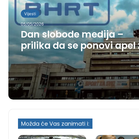
Vijesti
05/05/2026
Dan slobode medija –
prilika da se ponovi apel
spas BHRT-a
Možda će Vas zanimati i: