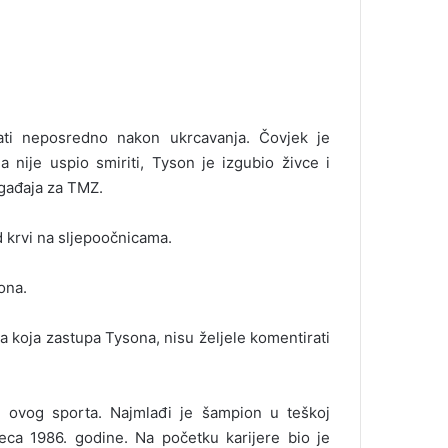
ati neposredno nakon ukrcavanja. Čovjek je
 nije uspio smiriti, Tyson je izgubio živce i
ogađaja za TMZ.
d krvi na sljepoočnicama.
ona.
ja koja zastupa Tysona, nisu željele komentirati
i ovog sporta. Najmlađi je šampion u teškoj
seca 1986. godine. Na početku karijere bio je