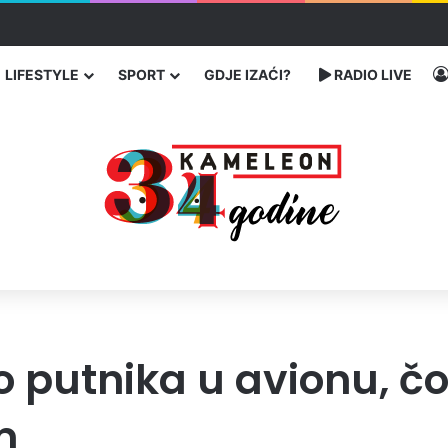
 traže poseban status za Memorijalni centar Srebrenica
LIFESTYLE
SPORT
GDJE IZAĆI?
RADIO LIVE
putnika u avionu, čov
m