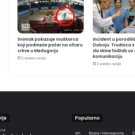
Snimak pokazuje muškarca
Incident u porodili
koji podmeće požar na oltaru
Doboju: Trudnica 
crkve u Međugorju
da skine hidžab uz
komunikaciju
2 weeks ranije
2 weeks ranije
ije
Popularno
anije
bih
Bosna i Hercegovina
C