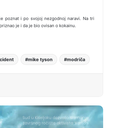
e poznat i po svojoj nezgodnoj naravi. Na tri
riznao je i da je bio ovisan o kokainu.
ncident
mike tyson
modriča
Sud u Kiseljaku dozvolio snimanje
završnog ročišta aktivista ‘Karton