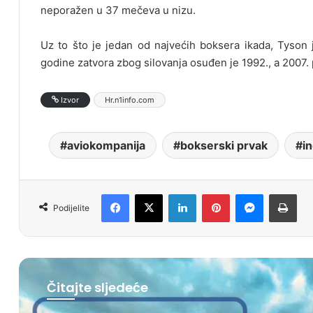
neporažen u 37 mečeva u nizu.
Uz to što je jedan od najvećih boksera ikada, Tyson j
godine zatvora zbog silovanja osuđen je 1992., a 2007. p
Izvor
Hr.n1info.com
aviokompanija
bokserski prvak
i
Facebook
X
LinkedIn
Pinterest
Messenger
Print
Podijelite
Čitajte sljedeće