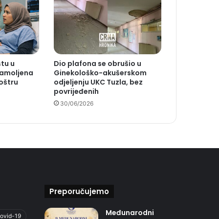
štu u
Dio plafona se obrušio u
zamoljena
Ginekološko-akušerskom
 oštru
odjeljenju UKC Tuzla, bez
povrijeđenih
30/06/2026
Preporučujemo
Međunarodni
ovid-19