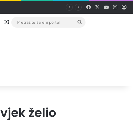
Facebook
X
YouTube
Instag
Pri
Prijava
Random članak
Pretražite
šareni
portal
jek želio