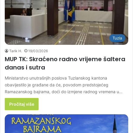
Tuzla
Tarik H.
19/03/2026
MUP TK: Skraćeno radno vrijeme šaltera
danas i sutra
Ministarstvo unutrašnjih poslova Tuzlanskog kantona
obavijestilo je građane da će, povodom predstojećeg
Ramazanskog bajrama, doći do izmjene radnog vremena u…
Pročitaj više