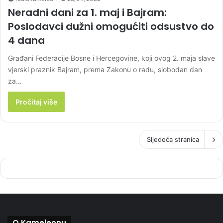
Neradni dani za 1. maj i Bajram:
Poslodavci dužni omogućiti odsustvo do
4 dana
Građani Federacije Bosne i Hercegovine, koji ovog 2. maja slave
vjerski praznik Bajram, prema Zakonu o radu, slobodan dan
za…
Pročitaj više
Sljedeća stranica
O Kameleonu