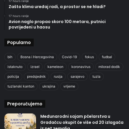
17 hours ranije
Zašto klima uređaj radi, a prostor se ne hladi?
17 hours ranije
Avion naglo propao skoro 100 metara, putnici
povrijeđeni u haosu
Popularno
bih
Bosna i Hercegovina
Covid-19
fokus
fudbal
istaknuto
izrael
kameleon
koronavirus
milorad dodik
policija
predsjednik
rusija
sarajevo
tuzla
tuzlanski kanton
ukrajina
vrijeme
Preporučujemo
Međunarodni sajam pčelarstva u
Gradačcu okupit će više od 20 izlagača
iz pet zemalja