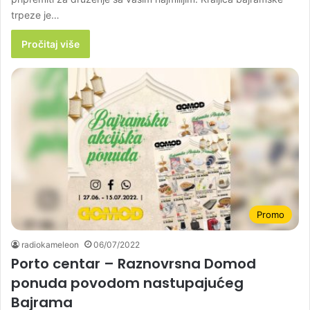
trpeze je…
Pročitaj više
Promo
radiokameleon
06/07/2022
Porto centar – Raznovrsna Domod
ponuda povodom nastupajućeg
Bajrama