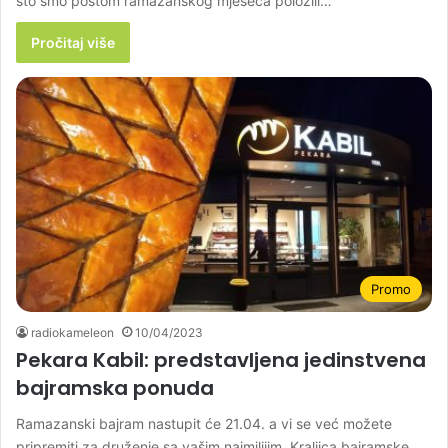
što smo postom ramazanskog mjeseca položili…
Pročitaj više
Promo
radiokameleon
10/04/2023
Pekara Kabil: predstavljena jedinstvena
bajramska ponuda
Ramazanski bajram nastupit će 21.04. a vi se već možete
pripremiti za druženje sa vašim najmilijim. Kraljica bajramske