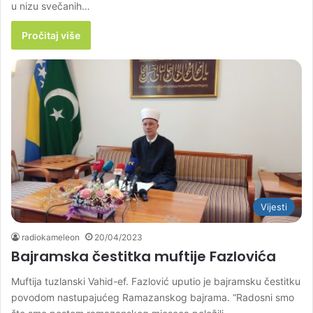
u nizu svečanih…
Pročitaj više
Vijesti
radiokameleon
20/04/2023
Bajramska čestitka muftije Fazlovića
Muftija tuzlanski Vahid-ef. Fazlović uputio je bajramsku čestitku
povodom nastupajućeg Ramazanskog bajrama. “Radosni smo