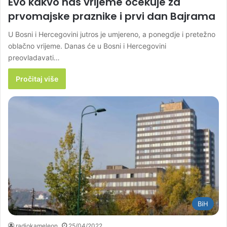
Evo kakvo nas vrijeme očekuje za
prvomajske praznike i prvi dan Bajrama
U Bosni i Hercegovini jutros je umjereno, a ponegdje i pretežno
oblačno vrijeme. Danas će u Bosni i Hercegovini
preovladavati…
Pročitaj više
BiH
radiokameleon
25/04/2022