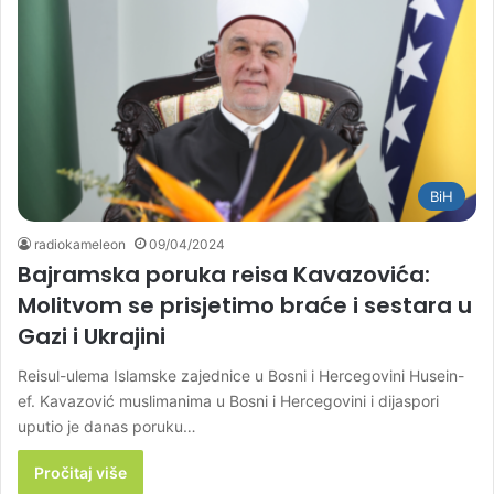
BiH
radiokameleon
09/04/2024
Bajramska poruka reisa Kavazovića:
Molitvom se prisjetimo braće i sestara u
Gazi i Ukrajini
Reisul-ulema Islamske zajednice u Bosni i Hercegovini Husein-
ef. Kavazović muslimanima u Bosni i Hercegovini i dijaspori
uputio je danas poruku…
Pročitaj više