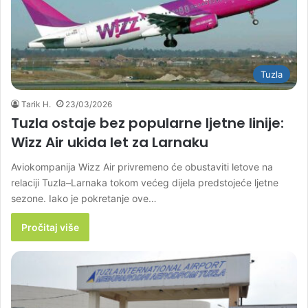
Tuzla
Tarik H.
23/03/2026
Tuzla ostaje bez popularne ljetne linije:
Wizz Air ukida let za Larnaku
Aviokompanija Wizz Air privremeno će obustaviti letove na
relaciji Tuzla–Larnaka tokom većeg dijela predstojeće ljetne
sezone. Iako je pokretanje ove…
Pročitaj više