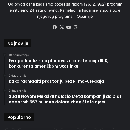
Od prvog dana kada smo počeli sa radom (26.12.1992) program
emitujemo 24 sata dnevno. Kameleon nikada nije stao, a boje
njegovog programa...
Opširnije
Facebook
X
YouTube
Instagram
Najnovije
18 hours ranije
Evropa finalizirala planove za konstelaciju IRIS,
konkurenta američkom Starlinku
2 days ranije
Kako rashladiti prostoriju bez klima-uređaja
2 days ranije
Sud u Novom Meksiku naložio Meta kompaniji da plati
dodatnih 567 miliona dolara zbog štete djeci
Popularno