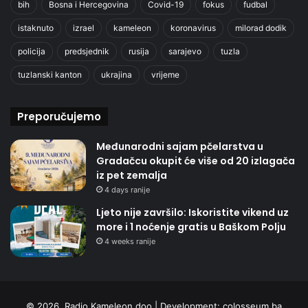
bih
Bosna i Hercegovina
Covid-19
fokus
fudbal
istaknuto
izrael
kameleon
koronavirus
milorad dodik
policija
predsjednik
rusija
sarajevo
tuzla
tuzlanski kanton
ukrajina
vrijeme
Preporučujemo
Međunarodni sajam pčelarstva u
Gradačcu okupit će više od 20 izlagača
iz pet zemalja
4 days ranije
Ljeto nije završilo: Iskoristite vikend uz
more i 1 noćenje gratis u Baškom Polju
4 weeks ranije
© 2026. Radio Kameleon doo | Development:
colosseum.ba