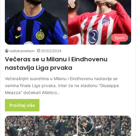
Sport
radiokameleon
20/02/2024
Večeras se u Milanu i Eindhovenu
nastavlja Liga prvaka
Večerašnjim susretima u Milanu i Eindhovenu nastavlja se
osmina finala Lige prvaka. Inter će na stadionu “Giuseppe
Meazza” dočekati Atletico…
Pročitaj više