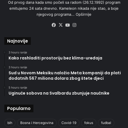
Od prvog dana kada smo počeli sa radom (26.12.1992) program
emitujemo 24 sata dnevno. Kameleon nikada nije stao, a boje
njegovog programa...
Opširnije
Facebook
X
YouTube
Instagram
Najnovije
3 hours ranije
Kako rashladiti prostoriju bez klima-uređaja
3 hours ranije
Sud u Novom Meksiku naložio Meta kompaniji da plati
dodatnih 567 miliona dolara zbog štete djeci
5 hours ranije
Uginuće sobova na Svalbardu zbunjuje naučnike
Popularno
bih
Bosna i Hercegovina
Covid-19
fokus
fudbal