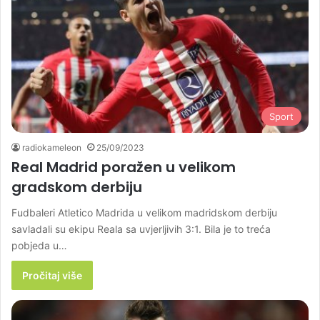
Sport
radiokameleon
25/09/2023
Real Madrid poražen u velikom
gradskom derbiju
Fudbaleri Atletico Madrida u velikom madridskom derbiju
savladali su ekipu Reala sa uvjerljivih 3:1. Bila je to treća
pobjeda u…
Pročitaj više