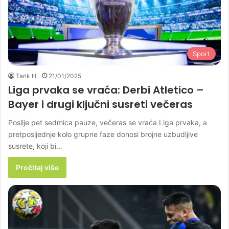
Sport
Tarik H.
21/01/2025
Liga prvaka se vraća: Derbi Atletico –
Bayer i drugi ključni susreti večeras
Poslije pet sedmica pauze, večeras se vraća Liga prvaka, a
pretposljednje kolo grupne faze donosi brojne uzbudljive
susrete, koji bi…
Pročitaj više