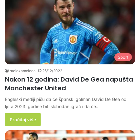
Sport
radiokameleon
26/12/2022
Nakon 12 godina: David De Gea napušta
Manchester United
Engleski mediji pišu da će španski golman David De Gea od
ljeta 2023. godine biti slobodan igrač i da će…
Pročitaj više