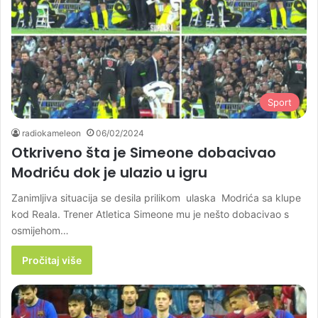
Sport
radiokameleon
06/02/2024
Otkriveno šta je Simeone dobacivao
Modriću dok je ulazio u igru
Zanimljiva situacija se desila prilikom ulaska Modrića sa klupe
kod Reala. Trener Atletica Simeone mu je nešto dobacivao s
osmijehom…
Pročitaj više