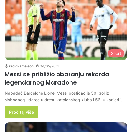
Sport
radiokameleon
04/05/2021
Messi se približio obaranju rekorda
legendarnog Maradone
Napadač Barcelone Lionel Messi postigao je 50. gol iz
slobodnog udarca u dresu katalonskog kluba i 56. u karijeri i…
Pročitaj više