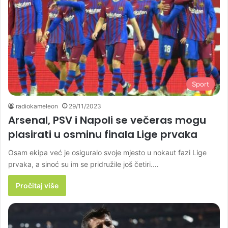
Sport
radiokameleon
29/11/2023
Arsenal, PSV i Napoli se večeras mogu
plasirati u osminu finala Lige prvaka
Osam ekipa već je osiguralo svoje mjesto u nokaut fazi Lige
prvaka, a sinoć su im se pridružile još četiri.…
Pročitaj više