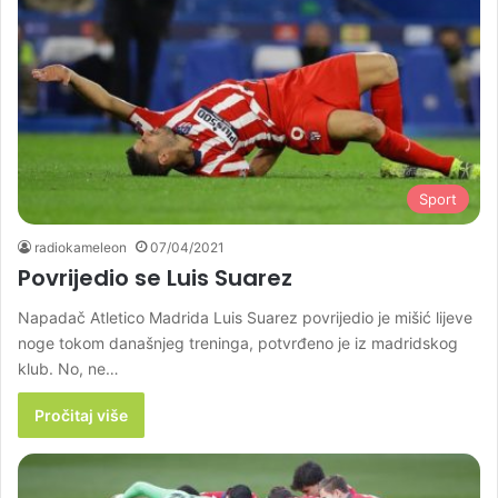
Sport
radiokameleon
07/04/2021
Povrijedio se Luis Suarez
Napadač Atletico Madrida Luis Suarez povrijedio je mišić lijeve
noge tokom današnjeg treninga, potvrđeno je iz madridskog
klub. No, ne…
Pročitaj više