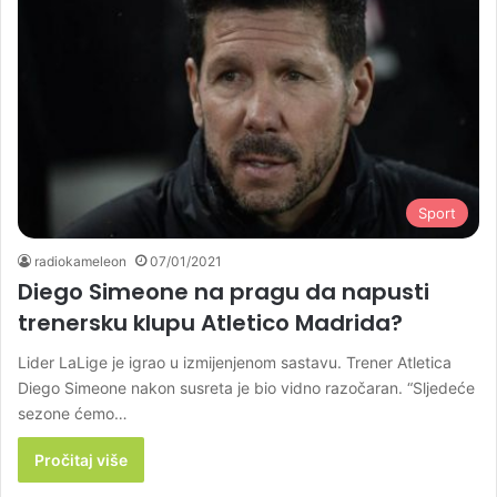
Sport
radiokameleon
07/01/2021
Diego Simeone na pragu da napusti
trenersku klupu Atletico Madrida?
Lider LaLige je igrao u izmijenjenom sastavu. Trener Atletica
Diego Simeone nakon susreta je bio vidno razočaran. “Sljedeće
sezone ćemo…
Pročitaj više