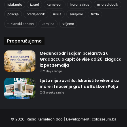
istaknuto
izrael
kameleon
koronavirus
milorad dodik
policija
predsjednik
rusija
sarajevo
tuzla
tuzlanski kanton
ukrajina
vrijeme
Preporučujemo
Međunarodni sajam pčelarstva u
Gradačcu okupit će više od 20 izlagača
iz pet zemalja
2 days ranije
Ljeto nije završilo: Iskoristite vikend uz
more i 1 noćenje gratis u Baškom Polju
3 weeks ranije
© 2026. Radio Kameleon doo | Development:
colosseum.ba