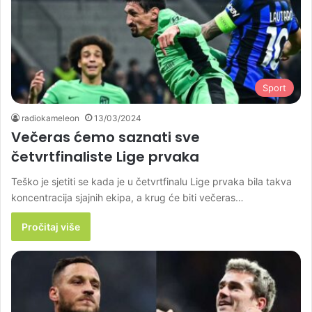
Sport
radiokameleon
13/03/2024
Večeras ćemo saznati sve
četvrtfinaliste Lige prvaka
Teško je sjetiti se kada je u četvrtfinalu Lige prvaka bila takva
koncentracija sjajnih ekipa, a krug će biti večeras…
Pročitaj više