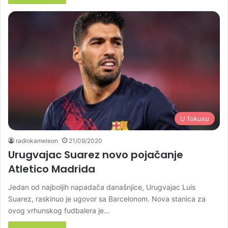
U fokusu
radiokameleon
21/09/2020
Urugvajac Suarez novo pojačanje
Atletico Madrida
Jedan od najboljih napadača današnjice, Urugvajac Luis
Suarez, raskinuo je ugovor sa Barcelonom. Nova stanica za
ovog vrhunskog fudbalera je…