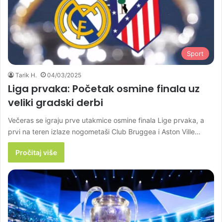
Sport
Tarik H.
04/03/2025
Liga prvaka: Početak osmine finala uz
veliki gradski derbi
Večeras se igraju prve utakmice osmine finala Lige prvaka, a
prvi na teren izlaze nogometaši Club Bruggea i Aston Ville…
Pročitaj više