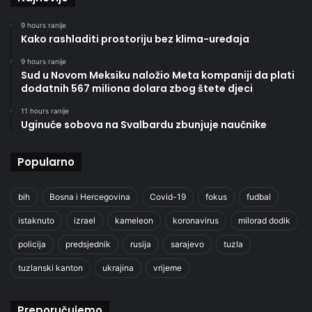
9 hours ranije
Kako rashladiti prostoriju bez klima-uređaja
9 hours ranije
Sud u Novom Meksiku naložio Meta kompaniji da plati
dodatnih 567 miliona dolara zbog štete djeci
11 hours ranije
Uginuće sobova na Svalbardu zbunjuje naučnike
Popularno
bih
Bosna i Hercegovina
Covid-19
fokus
fudbal
istaknuto
izrael
kameleon
koronavirus
milorad dodik
policija
predsjednik
rusija
sarajevo
tuzla
tuzlanski kanton
ukrajina
vrijeme
Preporučujemo