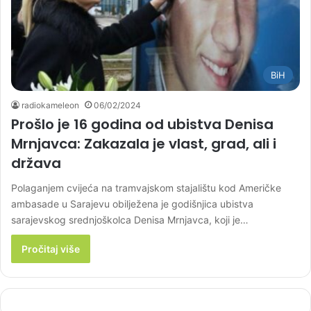
BiH
radiokameleon
06/02/2024
Prošlo je 16 godina od ubistva Denisa
Mrnjavca: Zakazala je vlast, grad, ali i
država
Polaganjem cvijeća na tramvajskom stajalištu kod Američke
ambasade u Sarajevu obilježena je godišnjica ubistva
sarajevskog srednjoškolca Denisa Mrnjavca, koji je…
Pročitaj više