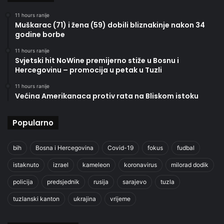
11 hours ranije
Muškarac (71) i žena (59) dobili bliznakinje nakon 34
godine borbe
11 hours ranije
Svjetski hit NoWine premijerno stiže u Bosnu i
Hercegovinu – promocija u petak u Tuzli
11 hours ranije
Većina Amerikanaca protiv rata na Bliskom istoku
Popularno
bih
Bosna i Hercegovina
Covid-19
fokus
fudbal
istaknuto
izrael
kameleon
koronavirus
milorad dodik
policija
predsjednik
rusija
sarajevo
tuzla
tuzlanski kanton
ukrajina
vrijeme