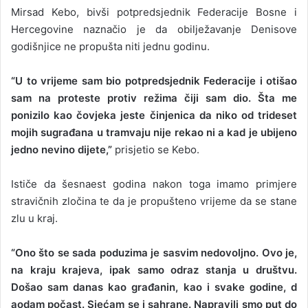
Mirsad Kebo, bivši potpredsjednik Federacije Bosne i
Hercegovine naznačio je da obilježavanje Denisove
godišnjice ne propušta niti jednu godinu.
“U to vrijeme sam bio potpredsjednik Federacije i otišao
sam na proteste protiv režima čiji sam dio. Šta me
ponizilo kao čovjeka jeste činjenica da niko od trideset
mojih sugrađana u tramvaju nije rekao ni a kad je ubijeno
jedno nevino dijete,”
prisjetio se Kebo.
Ističe da šesnaest godina nakon toga imamo primjere
stravičnih zločina te da je propušteno vrijeme da se stane
zlu u kraj.
“Ono što se sada poduzima je sasvim nedovoljno. Ovo je,
na kraju krajeva, ipak samo odraz stanja u društvu.
Došao sam danas kao građanin, kao i svake godine, d
aodam počast. Sjećam se i sahrane. Napravili smo put do