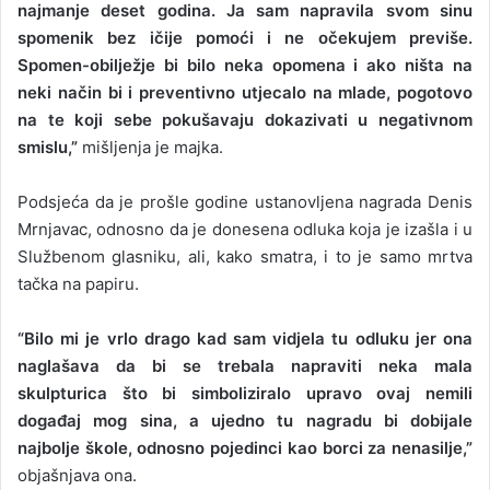
najmanje deset godina. Ja sam napravila svom sinu
spomenik bez ičije pomoći i ne očekujem previše.
Spomen-obilježje bi bilo neka opomena i ako ništa na
neki način bi i preventivno utjecalo na mlade, pogotovo
na te koji sebe pokušavaju dokazivati u negativnom
smislu,”
mišljenja je majka.
Podsjeća da je prošle godine ustanovljena nagrada Denis
Mrnjavac, odnosno da je donesena odluka koja je izašla i u
Službenom glasniku, ali, kako smatra, i to je samo mrtva
tačka na papiru.
“Bilo mi je vrlo drago kad sam vidjela tu odluku jer ona
naglašava da bi se trebala napraviti neka mala
skulpturica što bi simboliziralo upravo ovaj nemili
događaj mog sina, a ujedno tu nagradu bi dobijale
najbolje škole, odnosno pojedinci kao borci za nenasilje,”
objašnjava ona.