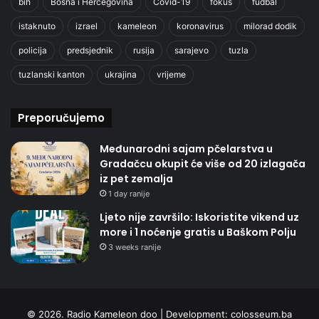
bih
Bosna i Hercegovina
Covid-19
fokus
fudbal
istaknuto
izrael
kameleon
koronavirus
milorad dodik
policija
predsjednik
rusija
sarajevo
tuzla
tuzlanski kanton
ukrajina
vrijeme
Preporučujemo
Međunarodni sajam pčelarstva u
Gradačcu okupit će više od 20 izlagača
iz pet zemalja
1 day ranije
Ljeto nije završilo: Iskoristite vikend uz
more i 1 noćenje gratis u Baškom Polju
3 weeks ranije
© 2026. Radio Kameleon doo | Development:
colosseum.ba