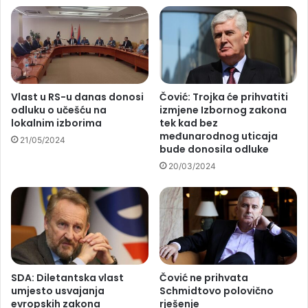
Vlast u RS-u danas donosi
Čović: Trojka će prihvatiti
odluku o učešću na
izmjene Izbornog zakona
lokalnim izborima
tek kad bez
međunarodnog uticaja
21/05/2024
bude donosila odluke
20/03/2024
SDA: Diletantska vlast
Čović ne prihvata
umjesto usvajanja
Schmidtovo polovično
evropskih zakona
rješenje