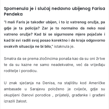
Spomenula je i slučaj nedavno ubijenog Farisa
Pendeka
“I mali Faris je također ubijen, i to iz vatrenog oružja, pa
gdje je ta policija? Zar je to normalno da neko nosi
vatreno oružje? Kad bi se sigurnosne mjere pojačale i
kad bi svi radili svoj posao korektno i do kraja odgovorno
ovakvih situacija ne bi bilo,”
istaknula je.
Smatra da se prema zločincima ponaša kao da su oni žrtve
te da su kazne ne samo neadekvatne, već da vrijeđaju
roditelje i porodicu.
U znak sjećanja na Denisa, na stajlištu kod Američke
ambasade u Sarajevu položeno je cvijeće, gdje su
okupljeni članovi porodice , prijatelji, građanke i građani
izrazili žalost.