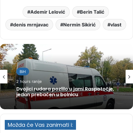
Ademir Lelović
Berin Talić
denis mrnjavac
Nermin Sikirić
vlast
BiH
2 hours ranije
Dvojici rudara pozlilo u jami Raspotočje,
jedan prebačen u bolnicu
Možda će Vas zanimati i: