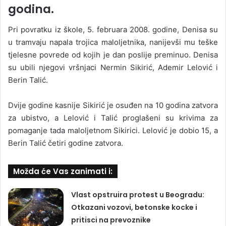
godina.
Pri povratku iz škole, 5. februara 2008. godine, Denisa su
u tramvaju napala trojica maloljetnika, nanijevši mu teške
tjelesne povrede od kojih je dan poslije preminuo. Denisa
su ubili njegovi vršnjaci Nermin Sikirić, Ademir Lelović i
Berin Talić.
Dvije godine kasnije Sikirić je osuđen na 10 godina zatvora
za ubistvo, a Lelović i Talić proglašeni su krivima za
pomaganje tada maloljetnom Sikirici. Lelović je dobio 15, a
Berin Talić četiri godine zatvora.
Možda će Vas zanimati i:
Vlast opstruira protest u Beogradu:
Otkazani vozovi, betonske kocke i
pritisci na prevoznike