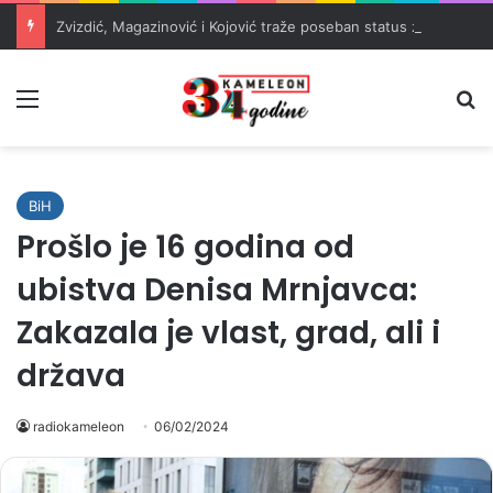
Zvizdić, Magazinović i Kojović traže poseban status za Memorijalni centar Srebrenica
Meni
Pr
BiH
Prošlo je 16 godina od
ubistva Denisa Mrnjavca:
Zakazala je vlast, grad, ali i
država
radiokameleon
06/02/2024