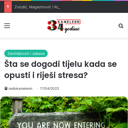
Zvizdić, Magazinović i Kojović traže poseban status za Memorijalni centar Srebrenica
Meni
Pr
Zanimljivosti i zabava
Šta se dogodi tijelu kada se
opusti i riješi stresa?
radiokameleon
17/04/2023