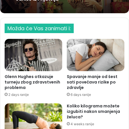
Možda će Vas zanimati i:
Glenn Hughes otkazuje
Spavanje manje od šest
turneju zbog zdravstvenih
sati povećava rizike po
problema
zdravlje
2 days ranije
6 days ranije
Koliko kilograma možete
izgubiti nakon smanjenja
želuca?
4 weeks ranije