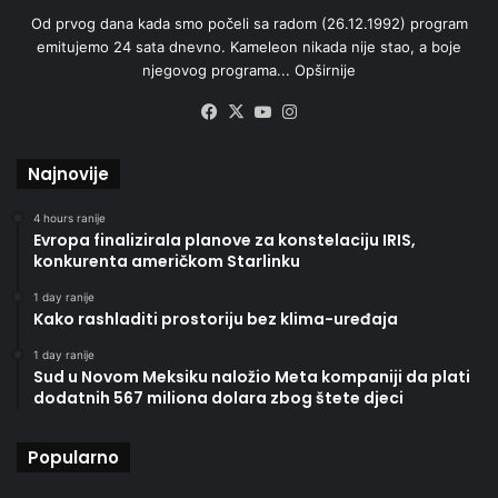
Od prvog dana kada smo počeli sa radom (26.12.1992) program
emitujemo 24 sata dnevno. Kameleon nikada nije stao, a boje
njegovog programa...
Opširnije
Facebook
X
YouTube
Instagram
Najnovije
4 hours ranije
Evropa finalizirala planove za konstelaciju IRIS,
konkurenta američkom Starlinku
1 day ranije
Kako rashladiti prostoriju bez klima-uređaja
1 day ranije
Sud u Novom Meksiku naložio Meta kompaniji da plati
dodatnih 567 miliona dolara zbog štete djeci
Popularno