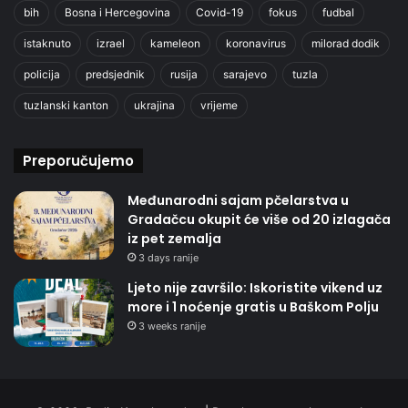
bih
Bosna i Hercegovina
Covid-19
fokus
fudbal
istaknuto
izrael
kameleon
koronavirus
milorad dodik
policija
predsjednik
rusija
sarajevo
tuzla
tuzlanski kanton
ukrajina
vrijeme
Preporučujemo
Međunarodni sajam pčelarstva u
Gradačcu okupit će više od 20 izlagača
iz pet zemalja
3 days ranije
Ljeto nije završilo: Iskoristite vikend uz
more i 1 noćenje gratis u Baškom Polju
3 weeks ranije