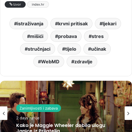
Izvor
index.hr
istraživanja
krvni pritisak
ljekari
mišići
probava
stres
stručnjaci
tijelo
učinak
WebMD
zdravlje
Zanimljivosti i zabava
2 days ranije
Kako je Maggie Wheeler dobila ulogu
Janice iz Prijatelja