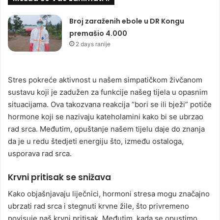
Broj zaraženih ebole u DR Kongu
premašio 4.000
2 days ranije
Stres pokreće aktivnost u našem simpatičkom živčanom
sustavu koji je zadužen za funkcije našeg tijela u opasnim
situacijama. Ova takozvana reakcija “bori se ili bježi” potiče
hormone koji se nazivaju kateholamini kako bi se ubrzao
rad srca. Međutim, opuštanje našem tijelu daje do znanja
da je u redu štedjeti energiju što, između ostaloga,
usporava rad srca.
Krvni pritisak se snižava
Kako objašnjavaju liječnici, hormoni stresa mogu značajno
ubrzati rad srca i stegnuti krvne žile, što privremeno
povisuje naš krvni pritisak. Međutim, kada se opustimo,