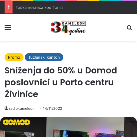
Teška nesreća kod Tomislavgrada: Četiri osobe teško povrijeđene
Meni
Pr
Promo
Tuzlanski kanton
Sniženja do 50% u Domod
poslovnici u Porto centru
Živinice
radiokameleon
14/11/2022