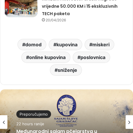
vrijedne 50.000 KM i 15 ekskluzivnih
TECH paketa
20/04/2026
domod
kupovina
miskeri
online kupovina
poslovnica
sniženje
Preporučujemo
22 hours ranije
Međunarodni sajam pčelarstva u