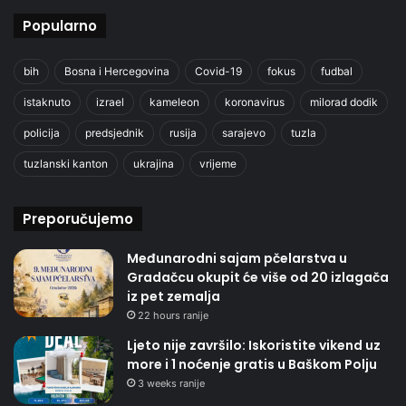
Popularno
bih
Bosna i Hercegovina
Covid-19
fokus
fudbal
istaknuto
izrael
kameleon
koronavirus
milorad dodik
policija
predsjednik
rusija
sarajevo
tuzla
tuzlanski kanton
ukrajina
vrijeme
Preporučujemo
Međunarodni sajam pčelarstva u
Gradačcu okupit će više od 20 izlagača
iz pet zemalja
22 hours ranije
Ljeto nije završilo: Iskoristite vikend uz
more i 1 noćenje gratis u Baškom Polju
3 weeks ranije