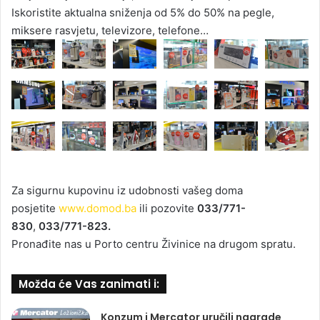
Iskoristite aktualna sniženja od 5% do 50% na pegle,
miksere rasvjetu, televizore, telefone…
Za sigurnu kupovinu iz udobnosti vašeg doma
posjetite
www.domod.ba
ili pozovite
033/771-
830
,
033/771-823.
Pronađite nas u Porto centru Živinice na drugom spratu.
Možda će Vas zanimati i:
Konzum i Mercator uručili nagrade