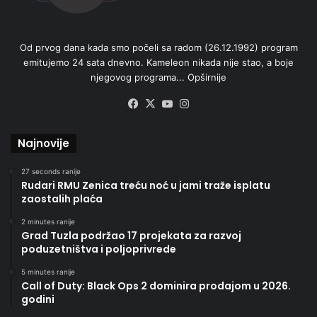
Od prvog dana kada smo počeli sa radom (26.12.1992) program
emitujemo 24 sata dnevno. Kameleon nikada nije stao, a boje
njegovog programa...
Opširnije
Facebook
X
YouTube
Instagram
Najnovije
27 seconds ranije
Rudari RMU Zenica treću noć u jami traže isplatu
zaostalih plaća
2 minutes ranije
Grad Tuzla podržao 17 projekata za razvoj
poduzetništva i poljoprivrede
5 minutes ranije
Call of Duty: Black Ops 2 dominira prodajom u 2026.
godini