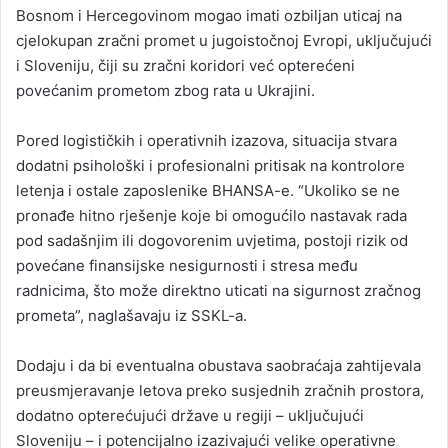
Bosnom i Hercegovinom mogao imati ozbiljan uticaj na
cjelokupan zračni promet u jugoistočnoj Evropi, uključujući
i Sloveniju, čiji su zračni koridori već opterećeni
povećanim prometom zbog rata u Ukrajini.
Pored logističkih i operativnih izazova, situacija stvara
dodatni psihološki i profesionalni pritisak na kontrolore
letenja i ostale zaposlenike BHANSA-e. “Ukoliko se ne
pronađe hitno rješenje koje bi omogućilo nastavak rada
pod sadašnjim ili dogovorenim uvjetima, postoji rizik od
povećane finansijske nesigurnosti i stresa među
radnicima, što može direktno uticati na sigurnost zračnog
prometa”, naglašavaju iz SSKL-a.
Dodaju i da bi eventualna obustava saobraćaja zahtijevala
preusmjeravanje letova preko susjednih zračnih prostora,
dodatno opterećujući države u regiji – uključujući
Sloveniju – i potencijalno izazivajući velike operativne