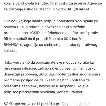
koja je uzrokovala trenutno financijsko zagušenje Agencije
za pružanje usluga u zračnoj plovidbi BiH (BHANSA).
Ova odluka, koja nalaže potpunu obustavu svih uplata po
osnovu ruta, direktno je povezana sa arbitražnim
procesom pred ICSID-om (Viaduct d.o.o. Portorož protiv
BiH), a budući da ti prihodi čine oko 90% budžeta
BHANSA-e, agencija se sada nalazi na rubu operativnog
kolapsa.
“Iako vjerujemo da poduzimate sve moguće korake ka
rješavanju situacije, želimo skrenuti pažnju i na ljudsku
dimenziju problema, uključujući potencijalne sigurnosne i
prometne posljedice, te ukazati na hitnu potrebu za
održivim rješenjem”, navodi se u saopćenju koje je
potpisao predsjednik sindikata, Robert Štauber.
SSKL upozorava da bi prekid u pružanju usluga nad