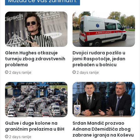
Možda će Vas zanimati i:
Glenn Hughes otkazuje
Dvojici rudara pozlilo u
turneju zbog zdravstvenih
jami Raspotočje, jedan
problema
prebačen u bolnicu
2 days ranije
2 days ranije
Gužve i duge kolone na
Srđan Mandić prozvao
graničnim prelazima u BiH
Adnana Džemidžića zbog
zabrane igranja na Koševu
2 days ranije