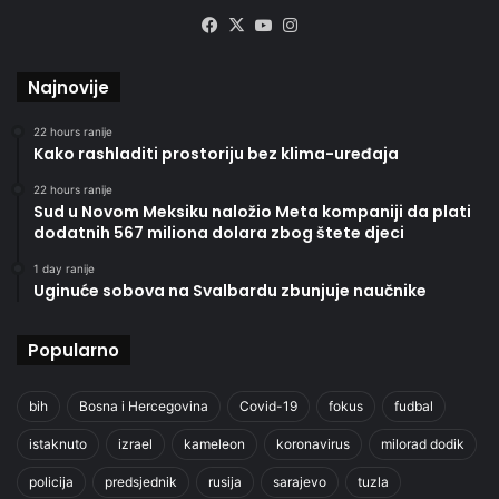
Facebook
X
YouTube
Instagram
Najnovije
22 hours ranije
Kako rashladiti prostoriju bez klima-uređaja
22 hours ranije
Sud u Novom Meksiku naložio Meta kompaniji da plati
dodatnih 567 miliona dolara zbog štete djeci
1 day ranije
Uginuće sobova na Svalbardu zbunjuje naučnike
Popularno
bih
Bosna i Hercegovina
Covid-19
fokus
fudbal
istaknuto
izrael
kameleon
koronavirus
milorad dodik
policija
predsjednik
rusija
sarajevo
tuzla