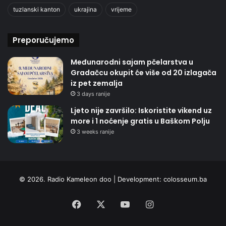
tuzlanski kanton
ukrajina
vrijeme
Preporučujemo
Međunarodni sajam pčelarstva u
Gradačcu okupit će više od 20 izlagača
iz pet zemalja
3 days ranije
Ljeto nije završilo: Iskoristite vikend uz
more i 1 noćenje gratis u Baškom Polju
3 weeks ranije
© 2026. Radio Kameleon doo | Development:
colosseum.ba
Facebook
X
YouTube
Instagram