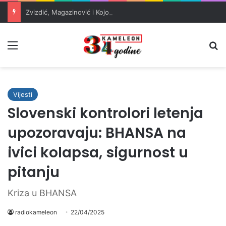
Zvizdić, Magazinović i Kojović traže poseban status za Memorijalni centar Srebrenica
Meni
Pr
Vijesti
Slovenski kontrolori letenja
upozoravaju: BHANSA na
ivici kolapsa, sigurnost u
pitanju
Kriza u BHANSA
radiokameleon
22/04/2025